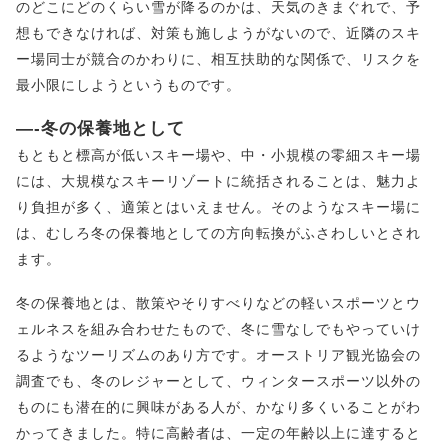
のどこにどのくらい雪が降るのかは、天気のきまぐれで、予
想もできなければ、対策も施しようがないので、近隣のスキ
ー場同士が競合のかわりに、相互扶助的な関係で、リスクを
最小限にしようというものです。
—-冬の保養地として
もともと標高が低いスキー場や、中・小規模の零細スキー場
には、大規模なスキーリゾートに統括されることは、魅力よ
り負担が多く、適策とはいえません。そのようなスキー場に
は、むしろ冬の保養地としての方向転換がふさわしいとされ
ます。
冬の保養地とは、散策やそりすべりなどの軽いスポーツとウ
ェルネスを組み合わせたもので、冬に雪なしでもやっていけ
るようなツーリズムのあり方です。オーストリア観光協会の
調査でも、冬のレジャーとして、ウィンタースポーツ以外の
ものにも潜在的に興味がある人が、かなり多くいることがわ
かってきました。特に高齢者は、一定の年齢以上に達すると