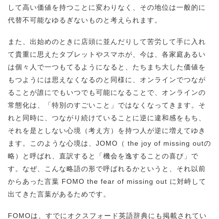
して高い価値を持つことに変わりなく、その地位は一般的に
代替不可能なゆるぎないものと考えられます。
また、出始めのときに店頭に並んだりして苦労して手に入れ
て貴重に思えたタブレットやスマホが、今は、各家庭あるい
は個々人で一つもてるようになると、たちまち大した価値を
もつようには思えなくなるのと同様に、オンラインでつなが
ることが誰にでもいつでも可能になることで、オンラインの
常態化は、「特別のすごいこと」ではなくなってきます。そ
れと同時に、つながり続けていることに逆に違和感をもち、
それを是としない心境（考え方）を持つ人が逆に増えてゆき
ます。このような心境は、JOMO（ the joy of missing outの
略）と呼ばれ、直訳すると「機会を逸することの喜び」で
す。なぜ、こんな略語の形で呼ばれるかというと、それ以前
からあった言葉 FOMO the fear of missing out に対峙して
出てきた言葉があるためです。
FOMOは、すでにオクスフォード英語辞典にも掲載されてい