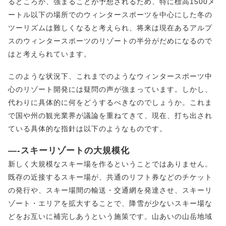
るどころか、強まることが予想されるため、特に標高1500メ
ートル以下の場所でのウィンタースポーツを中心にした冬の
ツーリズムは難しくなると考えられ、将来は現在あるアルプ
スのウィンタースポーツのリゾートの半分がだめになるので
はと考えられています。
このような状況下、これまでのようなウィンタースポーツ中
心のリゾート開発には疑問の声が強まっています。しかし、
代わりに具体的に何をどうするべきなのでしょうか。これま
で国や州の観光業界が議論を重ねてきて、現在、打ち出され
ている具体的な指針は以下のようなものです。
—-スキーリゾートの大規模化
新しく大規模なスキー場を作るということではありません。
既存の近接するスキー場が、共通のリフト券などのチケット
の発行や、スキー場間の輸送・交通網を発達させ、スキーリ
ゾート・エリアを拡大することで、降雪が少ないスキー場な
どをお互いに補完しあうという施策です。山あいの山岳地域