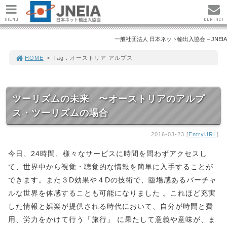
MENU
CONTACT
一般社団法人 日本ネット輸出入協会 – JNEIA
HOME
>
Tag : オーストリア アルプス
ツーリズムの未来 〜オーストリアのアルプ
ス・ツーリズムの場合
2016-03-23 [
EntryURL
]
今日、24時間、様々なサービスに時間を問わずアクセスし
て、世界中から視覚・聴覚的な情報を簡単に入手することが
できます。また３D効果や４Dの技術で、臨場感あるバーチャ
ルな世界を体感することも可能になりました 。これほど充実
した情報と娯楽が提供される時代において、自分が時間と費
用、労力をかけて行う「旅行」 に果たして意義や意味が、ま