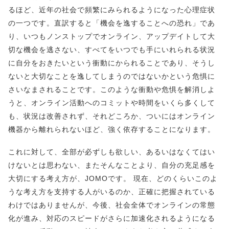
るほど、近年の社会で頻繁にみられるようになった心理症状
の一つです。直訳すると「機会を逸することへの恐れ」であ
り、いつもノンストップでオンライン、アップデイトして大
切な機会を逃さない、すべてをいつでも手にいれられる状況
に自分をおきたいという衝動にかられることであり、そうし
ないと大切なことを逸してしまうのではないかという危惧に
さいなまされることです。このような衝動や危惧を解消しよ
うと、オンライン活動へのコミットや時間をいくら多くして
も、状況は改善されず、それどころか、ついにはオンライン
機器から離れられないほど、強く依存することになります。
これに対して、全部が必ずしも欲しい、あるいはなくてはい
けないとは思わない、またそんなことより、自分の充足感を
大切にする考え方が、JOMOです。 現在、どのくらいこのよ
うな考え方を支持する人がいるのか、正確に把握されている
わけではありませんが、今後、社会全体でオンラインの常態
化が進み、対応のスピードがさらに加速化されるようになる