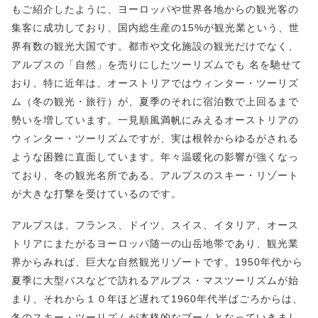
もご紹介したように、ヨーロッパや世界各地からの観光客の
集客に成功しており、国内総生産の15%が観光業という、世
界有数の観光大国です。都市や文化施設の観光だけでなく、
アルプスの「自然」を売りにしたツーリズムでも 名を馳せて
おり、特に近年は、オーストリアではウィンター・ツーリズ
ム（冬の観光・旅行）が、夏季のそれに宿泊数で上回るまで
勢いを増しています。一見順風満帆にみえるオーストリアの
ウィンター・ツーリズムですが、実は根幹からゆるがされる
ような困難に直面しています。年々温暖化の影響が強くなっ
ており、冬の観光名所である、アルプスのスキー・リゾート
が大きな打撃を受けているのです。
アルプスは、フランス、ドイツ、スイス、イタリア、オース
トリアにまたがるヨーロッパ随一の山岳地帯であり、観光業
界からみれば、巨大な自然観光リゾートです。1950年代から
夏季に大型バスなどで訪れるアルプス・マスツーリズムが始
まり、それから１０年ほど遅れて1960年代半ばごろからは、
冬のスキー・ツーリズムが本格的なブームとなっていきまし