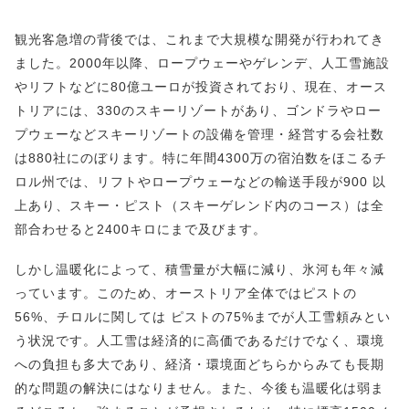
観光客急増の背後では、これまで大規模な開発が行われてき
ました。2000年以降、ロープウェーやゲレンデ、人工雪施設
やリフトなどに80億ユーロが投資されており、現在、オース
トリアには、330のスキーリゾートがあり、ゴンドラやロー
プウェーなどスキーリゾートの設備を管理・経営する会社数
は880社にのぼります。特に年間4300万の宿泊数をほこるチ
ロル州では、リフトやロープウェーなどの輸送手段が900 以
上あり、スキー・ピスト（スキーゲレンド内のコース）は全
部合わせると2400キロにまで及びます。
しかし温暖化によって、積雪量が大幅に減り、氷河も年々減
っています。このため、オーストリア全体ではピストの
56%、チロルに関しては ピストの75%までが人工雪頼みとい
う状況です。人工雪は経済的に高価であるだけでなく、環境
への負担も多大であり、経済・環境面どちらからみても長期
的な問題の解決にはなりません。また、今後も温暖化は弱ま