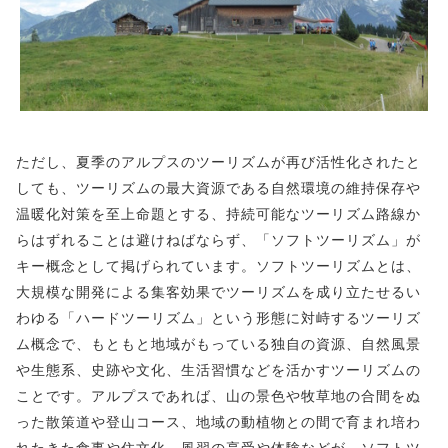
ただし、夏季のアルプスのツーリズムが再び活性化されたと
しても、ツーリズムの最大資源である自然環境の維持保存や
温暖化対策を至上命題とする、持続可能なツーリズム路線か
らはずれることは避けねばならず、「ソフトツーリズム」が
キー概念として掲げられています。ソフトツーリズムとは、
大規模な開発による集客効果でツーリズムを成り立たせるい
わゆる「ハードツーリズム」という形態に対峙するツーリズ
ム概念で、もともと地域がもっている独自の資源、自然風景
や生態系、史跡や文化、生活習慣などを活かすツーリズムの
ことです。アルプスであれば、山の景色や牧草地の合間をぬ
った散策道や登山コース、地域の動植物との間で育まれ培わ