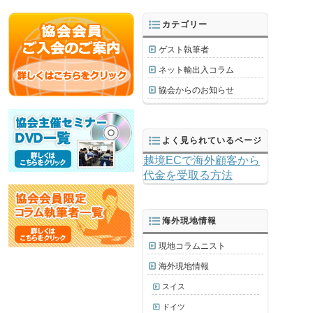
カテゴリー
ゲスト執筆者
ネット輸出入コラム
協会からのお知らせ
よく見られているページ
越境ECで海外顧客から
代金を受取る方法
海外現地情報
現地コラムニスト
海外現地情報
スイス
ドイツ