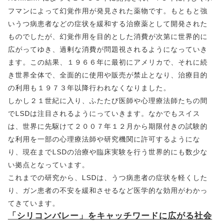
フマンによって幻覚作用が発見された薬物です。もともと強
いうつ病患者などの症状を緩和する治療薬として開発された
ものでしたが、幻覚作用を目的とした消費が次第に世界的に
広がってゆき、過剰な消費が問題視されるようになっていき
ます。この結果、１９６６年に最初にアメリカで、それに続
き世界全体で、全面的に使用や販売が禁止となり、治療目的
の利用も１９７３年以降行われなくなりました。
しかし２１世紀に入り、ふたたび医師や心理療法師たちの間
でLSDは注目されるようにっていきます。なかでもスイス
は、世界に先駆けて２００７年１２月から期限付きの試験的
な利用を一部の心理療法師や研究機関に許可するようにな
り、現在までLSDの治療や臨床実験を行う世界的にも数少な
い拠点となっています。
これまでの研究から、LSDは、うつ病患者の症状を軽くした
り、ガン患者の不安を緩和させるなど医学的な効用がわかっ
てきています。
「シリコンバレー」をキャッチワードに広がる社会