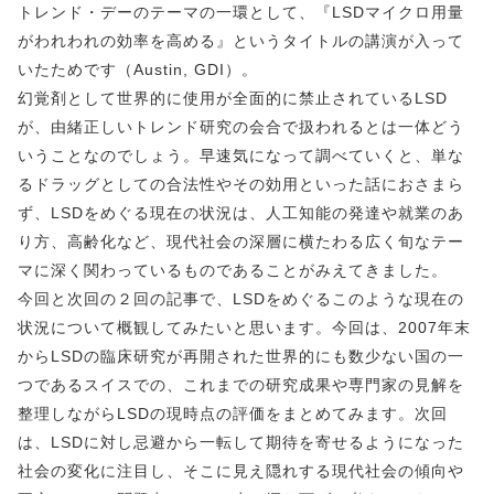
トレンド・デーのテーマの一環として、『LSDマイクロ用量
がわれわれの効率を高める』というタイトルの講演が入って
いたためです（Austin, GDI）。
幻覚剤として世界的に使用が全面的に禁止されているLSD
が、由緒正しいトレンド研究の会合で扱われるとは一体どう
いうことなのでしょう。早速気になって調べていくと、単な
るドラッグとしての合法性やその効用といった話におさまら
ず、LSDをめぐる現在の状況は、人工知能の発達や就業のあ
り方、高齢化など、現代社会の深層に横たわる広く旬なテー
マに深く関わっているものであることがみえてきました。
今回と次回の２回の記事で、LSDをめぐるこのような現在の
状況について概観してみたいと思います。今回は、2007年末
からLSDの臨床研究が再開された世界的にも数少ない国の一
つであるスイスでの、これまでの研究成果や専門家の見解を
整理しながらLSDの現時点の評価をまとめてみます。次回
は、LSDに対し忌避から一転して期待を寄せるようになった
社会の変化に注目し、そこに見え隠れする現代社会の傾向や