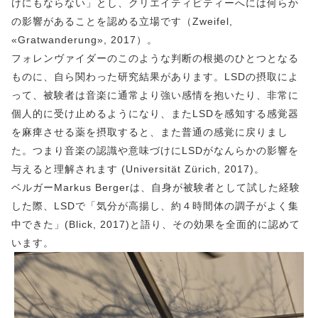
けにもならない」とし、クリエイティビティーへには何らか
の影響があることを認める立場です（Zweifel,
«Gratwanderung», 2017）。
フォレンヴァイダーのこのような判断の根拠のひとつとなる
ものに、自ら関わった研究結果があります。LSDの摂取によ
って、被験者は音楽に通常より強い感情を抱いたり、非常に
個人的に受け止めるようになり、またLSDを感知する感覚器
を麻痺させる薬を摂取すると、また普通の感覚に戻りまし
た。つまり音楽の認識や意味づけにLSDがなんらかの影響を
与えると理解されます (Universität Zürich, 2017)。
ベルガーMarkus Bergerは、自身が被験者として試した経験
した際、LSDで「気分が高揚し、約４時間体の調子がよく集
中できた」(Blick, 2017)と語り、その効果を全面的に認めて
います。