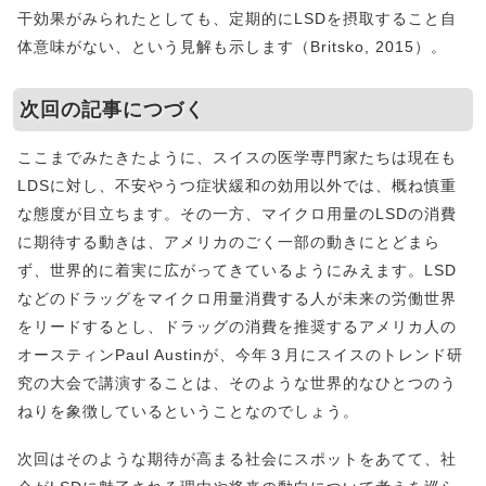
干効果がみられたとしても、定期的にLSDを摂取すること自
体意味がない、という見解も示します（Britsko, 2015）。
次回の記事につづく
ここまでみたきたように、スイスの医学専門家たちは現在も
LDSに対し、不安やうつ症状緩和の効用以外では、概ね慎重
な態度が目立ちます。その一方、マイクロ用量のLSDの消費
に期待する動きは、アメリカのごく一部の動きにとどまら
ず、世界的に着実に広がってきているようにみえます。LSD
などのドラッグをマイクロ用量消費する人が未来の労働世界
をリードするとし、ドラッグの消費を推奨するアメリカ人の
オースティンPaul Austinが、今年３月にスイスのトレンド研
究の大会で講演することは、そのような世界的なひとつのう
ねりを象徴しているということなのでしょう。
次回はそのような期待が高まる社会にスポットをあてて、社