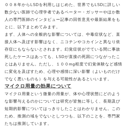
００８年からLSDを利用しはじめた、世界でもLSDに詳しい
数少ない医師で心理学者であるペーター・ガッサーやほか数
人の専門医師のインタビュー記事の回答意見や最新結果をも
とに、以下まとめてみます。
まず、人体への全般的な影響については、中毒症状など、直
接人体へ及ぼす影響はなく、ニコチンやコカインと異なり依
存症にもならないとされます。幻覚症状がでている間に事故
死したケースはあっても、LSDが直接の死因につながったこ
とはありません。ただし、１００mg程度で幻覚体験など感情
に変化を及ぼすため、心理や感情に深い影響（よいものだけ
でなく悪いものも）を与える可能性があるといいます。
マイクロ用量の効果について
マイクロ用量という微量の用量が、体や心理状態にどのよう
な影響与えるのかについては研究が皆無に等しく、長期及び
短期的影響についてはっきりしたことはわかりません。この
ため、推測の域をでないとしつつも、以下のことを、専門家
たちは推測しています。