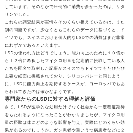
しています。そのなかで圧倒的に消費が多かったのは、リタ
リンでした。
これらの調査結果が実情をそのくらい捉えているかは、また
別の問題ですが、少なくともこれらのデータに基づくと、ド
イツでも、スイスにおける個人的なLSDでの消費はまだ非常
にわずかであるといえます。
LSDの使われ方はどうでしょう。能力向上のために１０倍か
ら１２倍に希釈したマイクロ用量を定期的に摂取している人
たちを匿名で取材した記事がスイスでもドイツでもたびたび
主要な紙面に掲載されており、シリコンバレーと同じよう
に、LSDに能力向上を期待するケースが、ヨーロッパでもあ
らわれてきたのは確かなようです。
専門家たちのLSDに対する理解と評価
さて、LSDが医学的な効用だけでなく社会から一定程度期待
をもたれるようになったことがわかりましたが、マイクロ用
量の摂取は体にどのような影響を与え、実際にどのくらい効
果があるのでしょうか。ガン患者や重いうつ病患者などに２