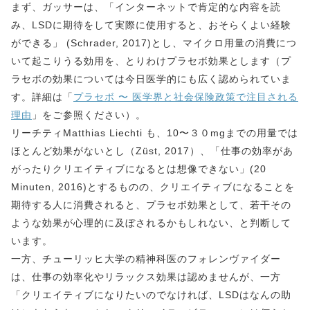
まず、ガッサーは、「インターネットで肯定的な内容を読
み、LSDに期待をして実際に使用すると、おそらくよい経験
ができる」 (Schrader, 2017)とし、マイクロ用量の消費につ
いて起こりうる効用を、とりわけプラセボ効果とします（プ
ラセボの効果については今日医学的にも広く認められていま
す。詳細は「
プラセボ 〜 医学界と社会保険政策で注目される
理由
」をご参照ください）。
リーチティMatthias Liechti も、10〜３０mgまでの用量では
ほとんど効果がないとし（Züst, 2017）、「仕事の効率があ
がったりクリエイティブになるとは想像できない」(20
Minuten, 2016)とするものの、クリエイティブになることを
期待する人に消費されると、プラセボ効果として、若干その
ような効果が心理的に及ぼされるかもしれない、と判断して
います。
一方、チューリッヒ大学の精神科医のフォレンヴァイダー
は、仕事の効率化やリラックス効果は認めませんが、一方
「クリエイティブになりたいのでなければ、LSDはなんの助