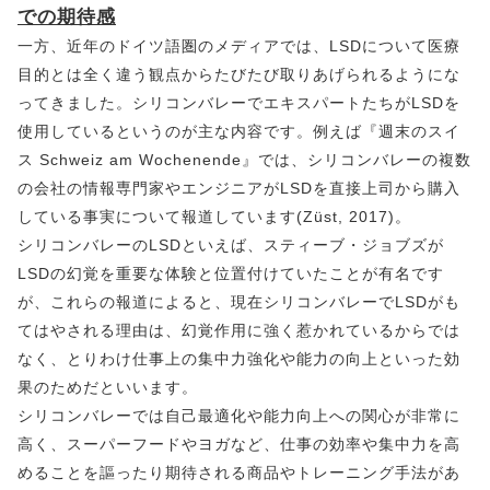
での期待感
一方、近年のドイツ語圏のメディアでは、LSDについて医療
目的とは全く違う観点からたびたび取りあげられるようにな
ってきました。シリコンバレーでエキスパートたちがLSDを
使用しているというのが主な内容です。例えば『週末のスイ
ス Schweiz am Wochenende』では、シリコンバレーの複数
の会社の情報専門家やエンジニアがLSDを直接上司から購入
している事実について報道しています(Züst, 2017)。
シリコンバレーのLSDといえば、スティーブ・ジョブズが
LSDの幻覚を重要な体験と位置付けていたことが有名です
が、これらの報道によると、現在シリコンバレーでLSDがも
てはやされる理由は、幻覚作用に強く惹かれているからでは
なく、とりわけ仕事上の集中力強化や能力の向上といった効
果のためだといいます。
シリコンバレーでは自己最適化や能力向上への関心が非常に
高く、スーパーフードやヨガなど、仕事の効率や集中力を高
めることを謳ったり期待される商品やトレーニング手法があ