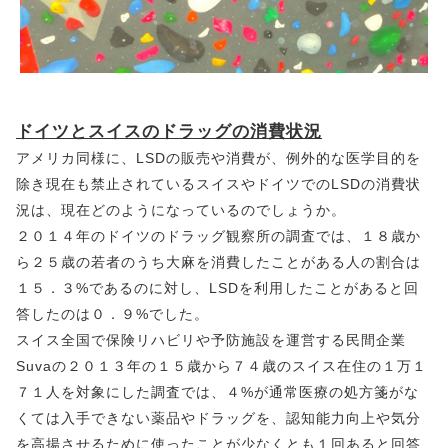
ドイツとスイスのドラッグの消費状況
アメリカ同様に、LSDの販売や消費が、例外的な医学目的を
除き現在も禁止されているスイスやドイツでのLSDの消費状
況は、現在どのようになっているのでしょうか。
２０１４年のドイツのドラッグ観察所の調査では、１８歳か
ら２５歳の若者のうち大麻を消費したことがある人の割合は
１５．３%であるのに対し、LSDを利用したことがあると回
答したのは０．９%でした。
スイス全国で保険リハビリや予防施設を運営する民間企業
Suvaの２０１３年の１５歳から７４歳のスイス在住の１万１
７１人を対象にした調査では、４%が通常医療の処方箋がな
くては入手できない薬品やドラッグを、認知能力向上や気分
を高揚させるために使ったことが少なくとも１回あると回答