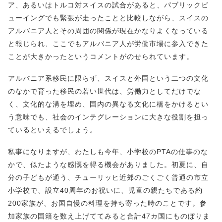
ア、あるいはトルコ対スイスの試合があると、パブリックビ
ューイングでも緊張が走ったことと比較しながら、スイスの
アルバニア人とその周囲の関係が現在かなりよくなっている
と報じられ、ここでもアルバニア人が労働市場に参入できた
ことが大きかったというコメントがのせられています。
アルバニア系移民に限らず、スイスと外国という二つの文化
のなかで育った移民の若い世代は、労働力としてだけでな
く、文化的な溝を埋め、国内の異なる文化に橋をかけるとい
う意味でも、社会のインテグレーションに大きな役割を担っ
ているといえるでしょう。
私事になりますが、わたしも今年、小学校のPTAの仕事のな
かで、似たような感慨を得る機会がありました。初夏に、自
分の子どもが通う、チューリッヒ近郊のごくごく普通の市立
小学校で、設立40周年のお祝いに、児童の親たちである約
200家族が、お国自慢の料理を持ち寄った時のことです。参
加家族の国籍を数え上げててみると合計47カ国にものぼりま