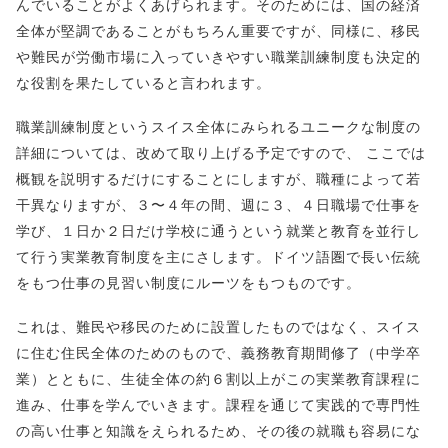
んでいることがよくあげられます。そのためには、国の経済
全体が堅調であることがもちろん重要ですが、同様に、移民
や難民が労働市場に入っていきやすい職業訓練制度も決定的
な役割を果たしていると言われます。
職業訓練制度というスイス全体にみられるユニークな制度の
詳細については、改めて取り上げる予定ですので、 ここでは
概観を説明するだけにすることにしますが、職種によって若
干異なりますが、３〜４年の間、週に３、４日職場で仕事を
学び、１日か２日だけ学校に通うという就業と教育を並行し
て行う実業教育制度を主にさします。ドイツ語圏で長い伝統
をもつ仕事の見習い制度にルーツをもつものです。
これは、難民や移民のために設置したものではなく、スイス
に住む住民全体のためのもので、義務教育期間修了（中学卒
業）とともに、生徒全体の約６割以上がこの実業教育課程に
進み、仕事を学んでいきます。課程を通じて実践的で専門性
の高い仕事と知識をえられるため、その後の就職も容易にな