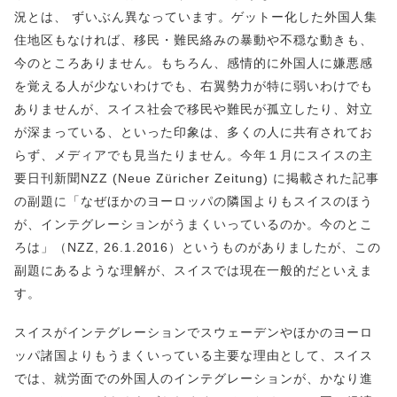
況とは、 ずいぶん異なっています。ゲットー化した外国人集
住地区もなければ、移民・難民絡みの暴動や不穏な動きも、
今のところありません。もちろん、感情的に外国人に嫌悪感
を覚える人が少ないわけでも、右翼勢力が特に弱いわけでも
ありませんが、スイス社会で移民や難民が孤立したり、対立
が深まっている、といった印象は、多くの人に共有されてお
らず、メディアでも見当たりません。今年１月にスイスの主
要日刊新聞NZZ (Neue Züricher Zeitung) に掲載された記事
の副題に「なぜほかのヨーロッパの隣国よりもスイスのほう
が、インテグレーションがうまくいっているのか。今のとこ
ろは」（NZZ, 26.1.2016）というものがありましたが、この
副題にあるような理解が、スイスでは現在一般的だといえま
す。
スイスがインテグレーションでスウェーデンやほかのヨーロ
ッパ諸国よりもうまくいっている主要な理由として、スイス
では、就労面での外国人のインテグレーションが、かなり進