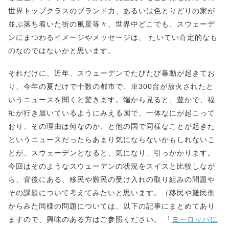
世界トップクラスのブランド力、あるいは色とりどりの家が
並ぶ落ち着いた街の風景等々、世界中どこでも、スウェーデ
ンにまつわるイメージやメッセージは、 たいてい肯定的なも
のなのではないかと思います。
それだけに、近年、スウェーデンでたびたび暴動が起きてお
り、今年の夏だけで十数の都市で、車300台が放火されたと
いうニュースを聞くと驚きます。端から見ると、豊かで、福
祉が行き届いているようにみえる国で、一体なにが起こって
おり、その理由は何なのか、と他の国で同様なことが起きた
というニュースだったらあまり気にならないかもしれないこ
とが、スウェーデンとなると、気になり、引っかかります。
今回はそのようなスウェーデンの状況をスイスと比較しなが
ら、背後にある、移民や難民の受け入れの取り組みの問題や
その課題について考えてみたいと思います。（移民や難民側
からみた同様の問題については、以下の記事にまとめてあり
ますので、興味のある方はご参照ください。 「
ヨーロッパに