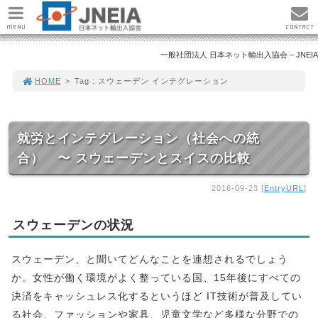
MENU
CONTACT
一般社団法人 日本ネット輸出入協会 – JNEIA
HOME
>
Tag : スウェーデン インテグレーション
就労とインテグレーション（社会への統
合） 〜 スウェーデンとスイスの比較
2016-09-23 [
EntryURL
]
スウェーデンの状況
スウェーデン、と聞いてどんなことを連想されるでしょう
か。女性が働く環境がよく整っている国、15年後にすべての
決済をキャッシュレス化するというほど IT技術が普及してい
る社会、ファッションや家具、児童文学など多様な分野での