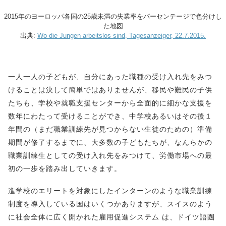
2015年のヨーロッパ各国の25歳未満の失業率をパーセンテージで色分けし
た地図
出典:
Wo die Jungen arbeitslos sind, Tagesanzeiger, 22.7.2015.
一人一人の子どもが、自分にあった職種の受け入れ先をみつ
けることは決して簡単ではありませんが、移民や難民の子供
たちも、学校や就職支援センターから全面的に細かな支援を
数年にわたって受けることができ、中学校あるいはその後１
年間の（まだ職業訓練先が見つからない生徒のための）準備
期間が修了するまでに、大多数の子どもたちが、なんらかの
職業訓練生としての受け入れ先をみつけて、労働市場への最
初の一歩を踏み出していきます。
進学校のエリートを対象にしたインターンのような職業訓練
制度を導入している国はいくつかありますが、スイスのよう
に社会全体に広く開かれた雇用促進システム は、ドイツ語圏