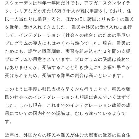
スウェーデンは昨年一年間だけでも、アフガニスタンやイラ
ク、シリアなどか来た16万３千人が難民申請をしており、住
民一人当たりに換算すると、ほかのEU 諸国よりも多くの難民
を近年、受け入れてきました。 難民や移民の受け入れに並行
して、インテグレーション（社会への統合）のための手厚い
プログラムの導入にもはやくから熱心でした。現在、難民の
ためにも、語学と職業訓練、実習を組み込んだ２年間の支援
プログラムが用意されています。プログラムの受講は義務で
はありませんが、受講することと引き換えに社会福祉手当が
受けられるため、受講する難民の割合は高いといいます。
このように手厚い移民支援を早くから行うことで、移民や難
民の社会へのインテグレーションも順調に進んでいくはずで
した。しかし現在、これまでのインテグレーション政策の成
果についての国内外での認識は、むしろ違っているようで
す。
近年は、外国からの移民や難民が住む大都市の近郊の集合住