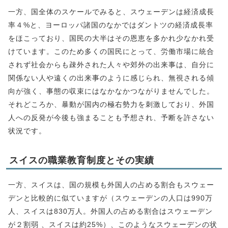
一方、国全体のスケールでみると、スウェーデンは経済成長
率４%と、ヨーロッパ諸国のなかではダントツの経済成長率
をほこっており、国民の大半はその恩恵を多かれ少なかれ受
けています。このため多くの国民にとって、労働市場に統合
されず社会からも疎外された人々や郊外の出来事は、自分に
関係ない人や遠くの出来事のように感じられ、無視される傾
向が強く、事態の収束にはなかなかつながりませんでした。
それどころか、暴動が国内の極右勢力を刺激しており、外国
人への反発が今後も強まることも予想され、予断を許さない
状況です。
スイスの職業教育制度とその実績
一方、スイスは、国の規模も外国人の占める割合もスウェー
デンと比較的に似ていますが（スウェーデンの人口は990万
人、スイスは830万人。外国人の占める割合はスウェーデン
が２割弱 、スイスは約25%）、このようなスウェーデンの状