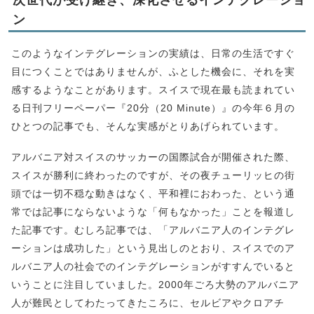
ン
このようなインテグレーションの実績は、日常の生活ですぐ
目につくことではありませんが、ふとした機会に、それを実
感するようなことがあります。スイスで現在最も読まれてい
る日刊フリーペーパー『20分（20 Minute）』の今年６月の
ひとつの記事でも、そんな実感がとりあげられています。
アルバニア対スイスのサッカーの国際試合が開催された際、
スイスが勝利に終わったのですが、その夜チューリッヒの街
頭では一切不穏な動きはなく、平和裡におわった、という通
常では記事にならないような「何もなかった」ことを報道し
た記事です。むしろ記事では、「アルバニア人のインテグレ
ーションは成功した」という見出しのとおり、スイスでのア
ルバニア人の社会でのインテグレーションがすすんでいると
いうことに注目していました。2000年ごろ大勢のアルバニア
人が難民としてわたってきたころに、セルビアやクロアチ