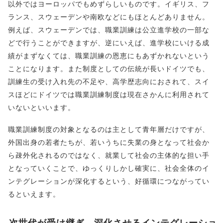
以外ではヨーロッパでもめずらしいものです。イギリス、フ
ランス、スウェーデンや南欧などにもほとんどありません。
例えば、スウェーデンでは、職業訓練は公立進学校の一部な
どで行うことができますが、逆にいえば、進学校にいける成
績がまずなくては、職業訓練の恩恵にもあずかれないという
ことになります。また制度としての伝統が長いドイツでも、
訓練生の受け入れ先の不足や、高学歴志向におされて、スイ
スほどにドイツでは職業訓練制度は現在さかんに利用されて
いないといいます。
職業訓練制度の対象となるのは主として青年層だけですが、
外国出身の若者たちが、若いうちに失業の身となって社会か
ら疎外化されるのではなく、就業して社会の主体的な担い手
となっていくことで、ゆっくりしかし確実に、社会全体のイ
ンテグレーションが深化するという、好循環につながってい
るといえます。
次世代が受け継ぎ、深化させるインテグレーショ