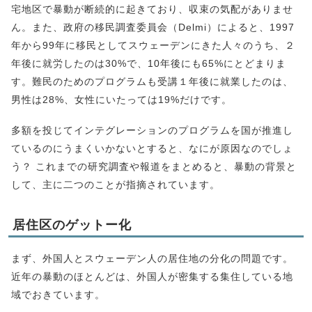
宅地区で暴動が断続的に起きており、収束の気配がありませ
ん。また、政府の移民調査委員会（Delmi）によると、1997
年から99年に移民としてスウェーデンにきた人々のうち、２
年後に就労したのは30%で、10年後にも65%にとどまりま
す。難民のためのプログラムも受講１年後に就業したのは、
男性は28%、女性にいたっては19%だけです。
多額を投じてインテグレーションのプログラムを国が推進し
ているのにうまくいかないとすると、なにが原因なのでしょ
う？ これまでの研究調査や報道をまとめると、暴動の背景と
して、主に二つのことが指摘されています。
居住区のゲットー化
まず、外国人とスウェーデン人の居住地の分化の問題です。
近年の暴動のほとんどは、外国人が密集する集住している地
域でおきています。