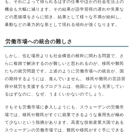
も、それによって得られるはずの仕事やほかの社会生活上の
機会も大幅に減ります。その結果が語学習得の遅れや失業な
どの悪循環をさらに招き、結果として様々な不満が紛糾し、
暴動などの暴力的な形として現れる傾向が強くなります。
労働市場への統合の難しさ
しかし、住む場所よりも社会構造の根幹に関わる問題で、さ
らに複雑で解決するのが難しいと思われるのが、移民や難民
たちの就労問題です。上述のように労働市場への統合が、国
の期待するようには、進んでいません。 移民や難民の言語習
得や就労を支援するプログラムは、他国によりも充実してい
るはずなのに、なぜ、うまくいかないのでしょう。
そもそも労働市場に参入しようにも、スウェーデンの労働市
場では、移民や難民がすぐに就業できるような雇用先が極め
て少ないという指摘があります。高度な技術産業大国である
スウェーデンの労働市場では、難民や移民がすぐ手にできる