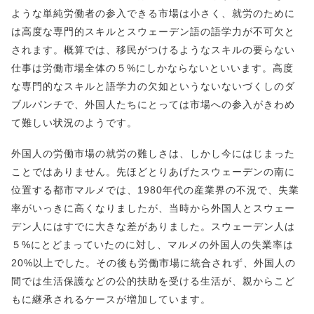
ような単純労働者の参入できる市場は小さく、就労のために
は高度な専門的スキルとスウェーデン語の語学力が不可欠と
されます。概算では、移民がつけるようなスキルの要らない
仕事は労働市場全体の５%にしかならないといいます。高度
な専門的なスキルと語学力の欠如というないないづくしのダ
ブルパンチで、外国人たちにとっては市場への参入がきわめ
て難しい状況のようです。
外国人の労働市場の就労の難しさは、しかし今にはじまった
ことではありません。先ほどとりあげたスウェーデンの南に
位置する都市マルメでは、1980年代の産業界の不況で、失業
率がいっきに高くなりましたが、当時から外国人とスウェー
デン人にはすでに大きな差がありました。スウェーデン人は
５%にとどまっていたのに対し、マルメの外国人の失業率は
20%以上でした。その後も労働市場に統合されず、外国人の
間では生活保護などの公的扶助を受ける生活が、親からこど
もに継承されるケースが増加しています。