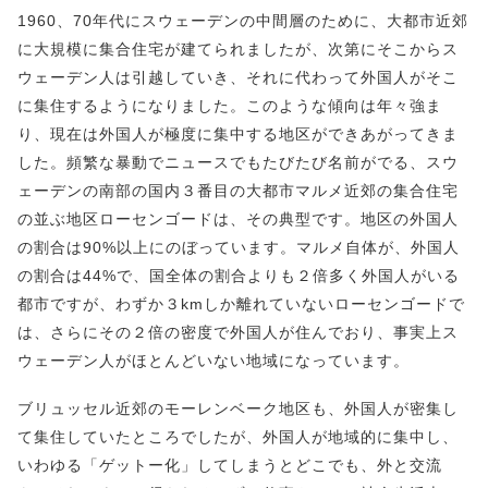
1960、70年代にスウェーデンの中間層のために、大都市近郊
に大規模に集合住宅が建てられましたが、次第にそこからス
ウェーデン人は引越していき、それに代わって外国人がそこ
に集住するようになりました。このような傾向は年々強ま
り、現在は外国人が極度に集中する地区ができあがってきま
した。頻繁な暴動でニュースでもたびたび名前がでる、スウ
ェーデンの南部の国内３番目の大都市マルメ近郊の集合住宅
の並ぶ地区ローセンゴードは、その典型です。地区の外国人
の割合は90%以上にのぼっています。マルメ自体が、外国人
の割合は44%で、国全体の割合よりも２倍多く外国人がいる
都市ですが、わずか３kmしか離れていないローセンゴードで
は、さらにその２倍の密度で外国人が住んでおり、事実上ス
ウェーデン人がほとんどいない地域になっています。
ブリュッセル近郊のモーレンベーク地区も、外国人が密集し
て集住していたところでしたが、外国人が地域的に集中し、
いわゆる「ゲットー化」してしまうとどこでも、外と交流