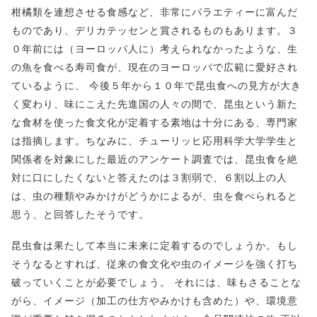
柑橘類を連想させる食感など、非常にバラエティーに富んだ
ものであり、デリカテッセンと賞されるものもあります。３
０年前には（ヨーロッパ人に）考えられなかったような、生
の魚を食べる寿司食が、現在のヨーロッパで広範に愛好され
ているように、 今後５年から１０年で昆虫食への見方が大き
く変わり、味にこえた先進国の人々の間で、昆虫という新た
な食材を使った食文化が定着する素地は十分にある、専門家
は指摘します。ちなみに、チューリッヒ応用科学大学学生と
関係者を対象にした最近のアンケート調査では、昆虫食を絶
対に口にしたくないと答えたのは３割弱で、６割以上の人
は、虫の種類やみかけがどうかによるが、虫を食べられると
思う、と回答したそうです。
昆虫食は果たして本当に未来に定着するのでしょうか。もし
そうなるとすれば、従来の食文化や虫のイメージを強く打ち
破っていくことが必要でしょう。 それには、味もさることな
がら、イメージ（加工の仕方やみかけも含めた）や、環境意