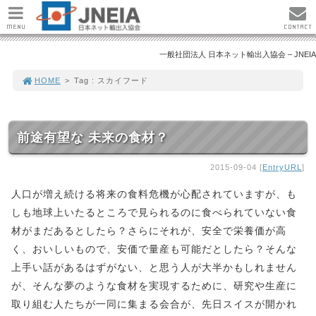
MENU
CONTACT
一般社団法人 日本ネット輸出入協会 – JNEIA
HOME
>
Tag : スカイフード
前途有望な 未来の食材？
2015-09-04 [
EntryURL
]
人口が増え続ける将来の食料危機が心配されていますが、も
しも地球上いたるところで見られるのに食べられていない食
材がまだあるとしたら？さらにそれが、安全で栄養価が高
く、おいしいもので、安価で量産も可能だとしたら？そんな
上手い話があるはずがない、と思う人が大半かもしれません
が、そんな夢のような食材を実現するために、研究や生産に
取り組む人たちが一同に集まる会合が、先日スイスが開かれ