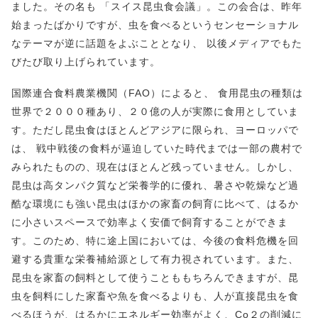
ました。その名も 「スイス昆虫食会議」。この会合は、昨年
始まったばかりですが、虫を食べるというセンセーショナル
なテーマが逆に話題をよぶこととなり、 以後メディアでもた
びたび取り上げられています。
国際連合食料農業機関（FAO）によると、 食用昆虫の種類は
世界で２０００種あり、２０億の人が実際に食用としていま
す。ただし昆虫食はほとんどアジアに限られ、ヨーロッパで
は、 戦中戦後の食料が逼迫していた時代までは一部の農村で
みられたものの、現在はほとんど残っていません。しかし、
昆虫は高タンパク質など栄養学的に優れ、暑さや乾燥など過
酷な環境にも強い昆虫はほかの家畜の飼育に比べて、はるか
に小さいスペースで効率よく安価で飼育することができま
す。このため、特に途上国においては、今後の食料危機を回
避する貴重な栄養補給源として有力視されています。また、
昆虫を家畜の飼料として使うことももちろんできますが、昆
虫を飼料にした家畜や魚を食べるよりも、人が直接昆虫を食
べるほうが、はるかにエネルギー効率がよく、Co２の削減に