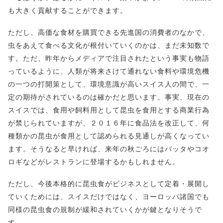
も大きく貢献することができます。
ただし、高価な食材を購買できる先進国の消費者のなかで、
虫をあえて食べる文化が根付いていくのかは、まだ未知数で
す。ただ、昨年からメディアで注目されたという事実も物語
っているように、人類が将来さけて通れない食料や環境危機
の一つの打開策として、環境意識が高いスイス人の間で、一
定の期待がされているのは確かだと思います。事実、現在の
スイスでは、食用や飼料用として昆虫を食用とする商業行為
が禁じられていますが、２０１６年に食品法を改正して、何
種類かの昆虫が食用として認められる見通しが高くなってい
ます。そうなると早ければ、来年の秋ごろにはバッタやコオ
ロギなどがレストランに登場するかもしれません。
ただし、今後本格的に昆虫食がビジネスとして定着・展開し
ていくためには、スイスだけではなく、ヨーロッパ諸国でも
同様の昆虫食の規制が緩和されていくかが鍵となりそうで
す。