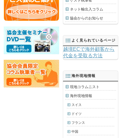
ゲスト執筆者
ネット輸出入コラム
協会からのお知らせ
よく見られているページ
越境ECで海外顧客から
代金を受取る方法
海外現地情報
現地コラムニスト
海外現地情報
スイス
ドイツ
フランス
中国