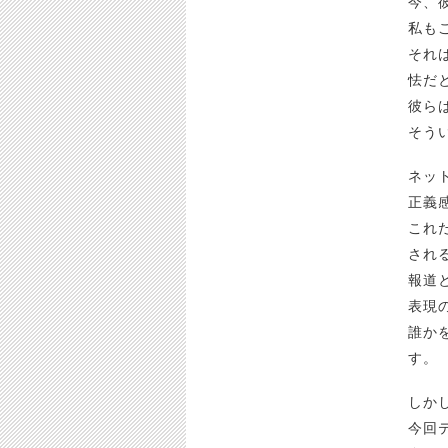
今、
私も
それ
怯だ
彼ら
そう
ネッ
正義
これ
され
報道
表現
誰か
す。
しか
今回