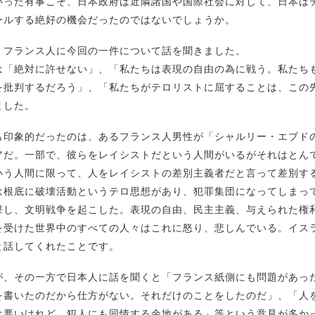
いった有事こそ、日本政府は近隣諸国や国際社会に対して、日本は
ールする絶好の機会だったのではないでしょうか。
、フランス人に今回の一件について話を聞きました。
は「絶対に許せない」、「私たちは表現の自由の為に戦う。私たち
を批判するだろう」、「私たちがテロリストに屈することは、この
ました。
も印象的だったのは、あるフランス人男性が「シャルリー・エブド
アだ。一部で、彼らをレイシストだという人間がいるがそれはとん
いう人間に限って、人をレイシストの差別主義者だと言って差別す
は根底に破壊活動というテロ思想があり、犯罪集団になってしまっ
撃し、文明戦争を起こした。表現の自由、民主主義、与えられた権
を受けた世界中のすべての人々はこれに怒り、悲しんでいる。イス
と話してくれたことです。
が、その一方で日本人に話を聞くと「フランス紙側にも問題があっ
を書いたのだから仕方がない。それだけのことをしたのだ」、「人
は悪いけれど、犯人にも同情する余地がある」等という意見が多か