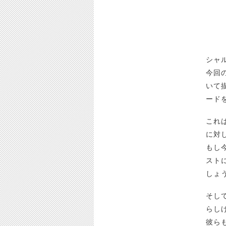
シャ
今回
いて
ード
これ
に対
もし
スト
しょ
そし
らし
彼ら