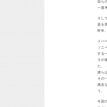
自ら
一度
そし
姿を
昨年、
イバ
ソニ
する
その
た。
彼ら
その
残念
う。
今回