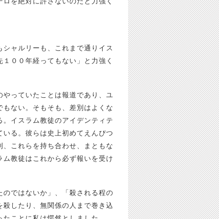
テロを絶対に許さないのだと力強く
もシャルリーも、これまで通りイス
先１００年経ってもない」と力強く
のやっていたことは報道であり、ユ
でもない。そもそも、差別はよくな
る。イスラム教徒のアイデンティテ
ている。彼らは史上初めてえんぴつ
利、これらを持ち合わせ、まともな
ラム教徒はこれから必ず報いを受け
たのではないか」、「殺される程の
を殺したり、無関係の人まで巻き込
ったことに私は愕然としました。