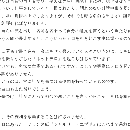
彼らは言論の自由を守り、卑劣なテロに抗議するため、銃ではなく
こういう仕事をしていると、恨まれたり、謂れのない誹謗中傷を受
は、常に覚悟の上ではありますが、それでも顔も名前も出さずに誹
と糾弾せねばなりません。
は自らの顔を出し、名前を名乗って自分の意見を言うという当たり
いう人間が暴走すると、こういったテロを引き起こす事に繋がるの
トに匿名で書き込み、炎上させて喜んでいる人々というのは、まさ
感を振りかざした『ネットテロ』を起こしはじめています。
だけでも、卑怯な亡霊であるわけですが、ましてや実際にテロを起
る訳がありません。
というのは、常に誰かを傷つける側面を持っているものです。
の自由もまた然りでしょう。
を傷つけ、誰かにとって都合の悪いことを言うからこそ、それを統
し、その権利を放棄することは許されません。
テロにあった、フランス紙『シャルリー・エブド』はこれまで果敢