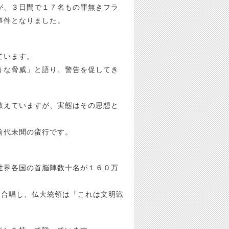
が、３日間で１７名もの罪無きフラ
事件となりました。
。
ています。
うな脅威」と語り、警告を促してき
教えていますが、実態はその思想と
前代未聞の蛮行です。
世界各国の首脳陣数十名が１６０万
.』を合唱し、仏大統領は「これは文明戦