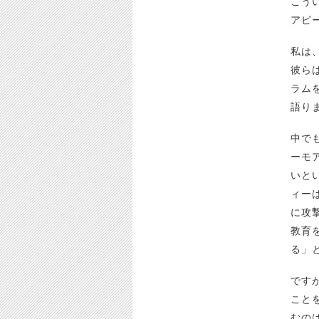
こう
アピ
私は
彼ら
ラム
語り
中で
ーモ
いと
ィー
に攻
教育
る」
です
こと
むの