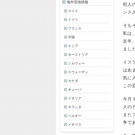
海外現地情報
犯人
スイス
ンス
ドイツ
そも
フランス
私は
中国
近年
ケニア
まし
オーストリア
イス
ノルウェー
はあ
スウェーデン
気に
カナダ
この
キューバ
イタリア
今月
人の
オランダ
またフ
ベルギー
争で
イギリス