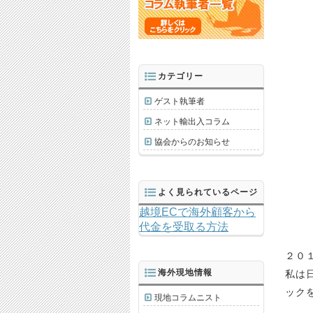
カテゴリー
ゲスト執筆者
ネット輸出入コラム
協会からのお知らせ
よく見られているページ
越境ECで海外顧客から
代金を受取る方法
２０
海外現地情報
私は
ック
現地コラムニスト