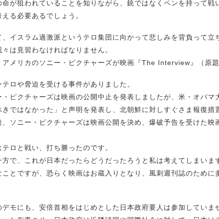
の命が狙われていることを知りながら、銃ではなくペンを持って戦
考える必要あるでしょう。
て、イスラム過激派というテロ集団に向かって悲しみを背負って立
我々は見習わなければなりません。
アメリカのソニー・ピクチャーズが映画『The Interview』
ーテロや脅迫を受ける事件がありました。
ー・ピクチャーズは映画の公開中止を発表しましたが、米・オバマ
べきではなかった」と声明を発表し、北朝鮮に対しすぐさま報復措
後、ソニー・ピクチャーズは映画公開を決め、爆破予告を受けた映
はテロと戦い、打ち勝ったのです。
一方で、これが日本だったらどうだったろうと私は考えてしまいま
なことですが、恐らく映画はお蔵入りとなり、風刺週刊誌のために
のデモにも、安倍首相をはじめとした日本政府要人は参加していま