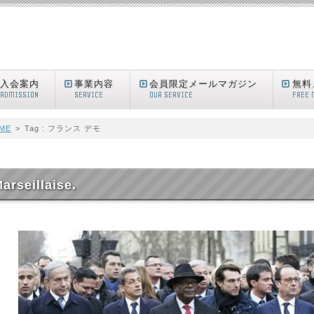
入会案内
事業内容
会員限定メールマガジン
無料
ADMISSION
SERVICE
OUR SERVICE
FREE 
ME
>
Tag : フランス デモ
arseillaise.