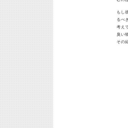
もし
るべ
考え
臭い
その