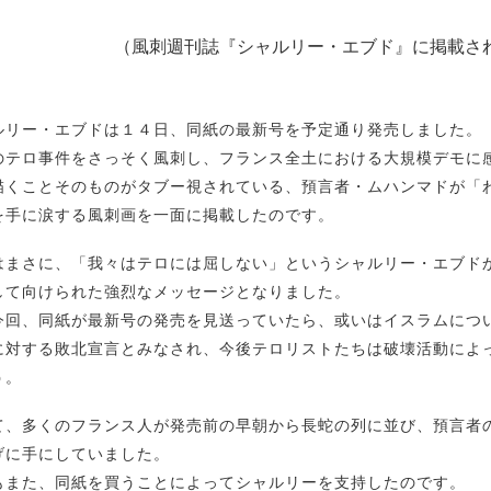
（風刺週刊誌『シャルリー・エブド』に掲載さ
ルリー・エブドは１４日、同紙の最新号を予定通り発売しました。
のテロ事件をさっそく風刺し、フランス全土における大規模デモに
描くことそのものがタブー視されている、預言者・ムハンマドが「
を手に涙する風刺画を一面に掲載したのです。
はまさに、「我々はテロには屈しない」というシャルリー・エブド
して向けられた強烈なメッセージとなりました。
今回、同紙が最新号の発売を見送っていたら、或いはイスラムにつ
に対する敗北宣言とみなされ、今後テロリストたちは破壊活動によ
う。
て、多くのフランス人が発売前の早朝から長蛇の列に並び、預言者
げに手にしていました。
もまた、同紙を買うことによってシャルリーを支持したのです。