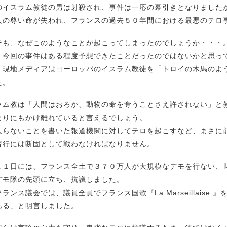
のイスラム教徒の男は射殺され、事件は一応の幕引きとなりました
人の尊い命が失われ、フランスの過去５０年間における最悪のテロ
そも、なぜこのようなことが起こってしまったのでしょうか・・・
、今回の事件はある程度予想できたことだったのではないかと思っ
、現地メディアはヨーロッパのイスラム教徒を「トロイの木馬のよ
た。
ラム教は「人間はおろか、動物の命を奪うことさえ許されない」と
まりにもかけ離れていると言えるでしょう。
入らないことを書いた報道機関に対してテロを起こすなど、まさに
蛮行には断固として戦わなければなりません。
１１日には、フランス全土で３７０万人が大規模なデモを行ない、
デモ隊の先頭に立ち、抗議しました。
ランス議会では、議員全員でフランス国歌『La Marseillaise
ある」と明言しました。