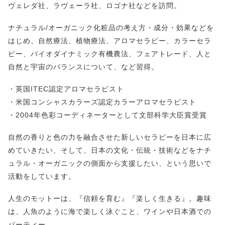
ヴェレダ社、ラヴェーラ社、ロゴナ社などを訪問。
ナチュラル/オーガニック化粧品の考え方・成分・効果などを
はじめ、自然療法、植物療法、アロマセラピー、カラーセラ
ピー、バイオダイナミック有機農法、フェアトレード、人と
自然と宇宙のバランスについて、など習得。
・英国ITEC認定アロマセラピスト
・米国コンシャスカラーズ認定カラーアロマセラピスト
・2004年色彩コーディネーターとして文部科学大臣賞受賞
自然の香りと色の力を融合させた新しいセラピーを日本に広
めていきたい、そして、日本の文化・伝統・技術などをナチ
ュラル・オーガニックの側面から支援したい、という思いで
活動をしています。
人生のモットーは、『信頼を育む』『楽しく生きる』。趣味
は、人魚のように海で楽しく泳ぐこと、ワインや日本酒での
パーティー。