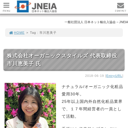
MENU
CONTACT
一般社団法人 日本ネット輸出入協会 – JNEIA
HOME
>
Tag : 市川恵美子
株式会社オーガニックスタイルズ 代表取締役
市川恵美子 氏
2018-06-19 [
EntryURL
]
ナチュラル/オーガニック化粧品
愛用30年。
25年以上国内外自然化粧品業界
で、１７年間経営者の一員とし
て活動。