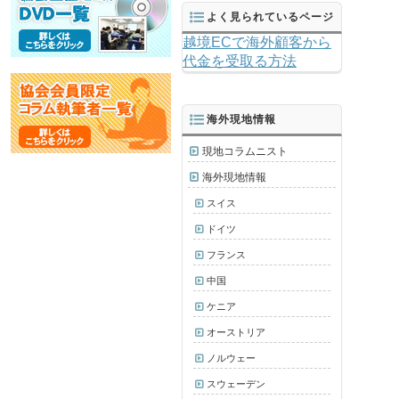
よく見られているページ
越境ECで海外顧客から
代金を受取る方法
海外現地情報
現地コラムニスト
海外現地情報
スイス
ドイツ
フランス
中国
ケニア
オーストリア
ノルウェー
スウェーデン