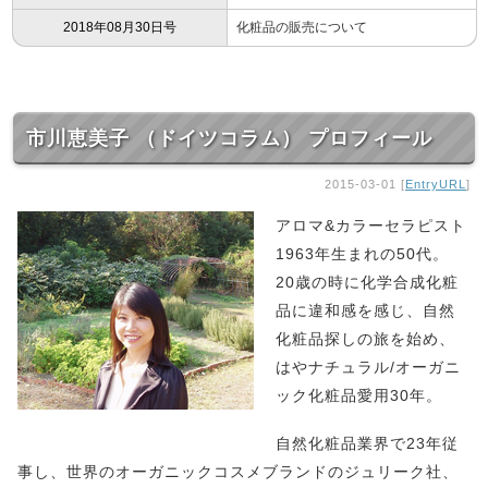
2018年08月30日号
化粧品の販売について
市川恵美子 （ドイツコラム） プロフィール
2015-03-01 [
EntryURL
]
アロマ&カラーセラピスト
1963年生まれの50代。
20歳の時に化学合成化粧
品に違和感を感じ、自然
化粧品探しの旅を始め、
はやナチュラル/オーガニ
ック化粧品愛用30年。
自然化粧品業界で23年従
事し、世界のオーガニックコスメブランドのジュリーク社、