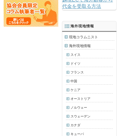
代金を受取る方法
海外現地情報
現地コラムニスト
海外現地情報
スイス
ドイツ
フランス
中国
ケニア
オーストリア
ノルウェー
スウェーデン
カナダ
キューバ