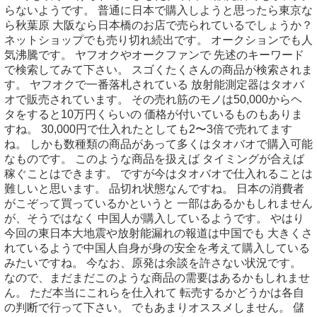
らないようです。 普通に日本で購入しようと思ったら東京な
ら秋葉原 大阪なら日本橋のお店で売られているでしょうか？
ネットショップでも売り切れ続出です。 オークションでも人
気沸騰です。 ヤフオクやオークファンで 先述のキーワード
で検索してみて下さい。 スゴくたくさんの商品が検索されま
す。 ヤフオクで一番落札されている 放射能測定器はタオバ
オで販売されています。 その売れ筋のモノは50,000からヘ
タをすると10万円くらいの 価格が付いているものもありま
すね。 30,000円で仕入れたとしても2〜3倍で売れてます
ね。 しかも数種類の商品があって多くはタオバオで購入可能
なものです。 このような商品を扱えば タイミングが合えば
稼ぐことはできます。 ですが今はタオバオで仕入れることは
難しいと思います。 品切れ状態なんですね。 日本の消費者
がこぞって買っているかというと 一部はあるかもしれません
が、そうではなく 中国人が購入しているようです。 やはり
今回の東日本大地震や放射能漏れの報道は中国でも 大きくさ
れているようで中国人自身が身の安全を考えて購入している
みたいですね。 今なお、原発は余談を許さない状況です。
なので、まだまだこのような商品の需要はあるかもしれませ
ん。 ただ本当にこれらを仕入れて 転売するかどうかは各自
の判断で行って下さい。 でもあまりオススメしません。 儲