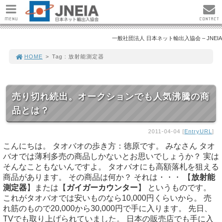
MENU
CONTACT
一般社団法人 日本ネット輸出入協会 – JNEIA
HOME
>
Tag : 放射能測定器
売り切れ続出。オークションでも人気沸騰の商
品とは？
2011-04-04 [
EntryURL
]
こんにちは。 タオバオの歩き方：徳原です。 みなさん タオ
バオでは薄利多売の商品しかないとお思いでしょうか？ 実は
そんなこともないんですよ。 タオバオにも高額落札を狙える
商品があります。 その商品は何か？ それは・・・ 【
放射能
測定器
】または【
ガイガーカウンター
】 というものです。
これがタオバオでは安いものなら10,000円くらいから。 売
れ筋のもので20,000から30,000円で手に入ります。 先日、
TVでも取り上げられていました。 日本の販売店でも手に入