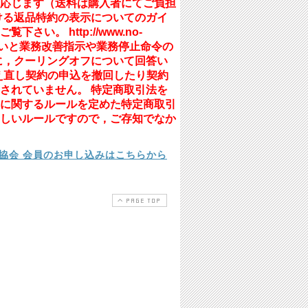
応じます（送料は購入者にてご負担
ける返品特約の表示についてのガイ
。 http://www.no-
なされていないと業務改善指示や業務停止命令の
に，クーリングオフについて回答い
て考え直し契約の申込を撤回したり契約
されていません。 特定商取引法を
に関するルールを定めた特定商取引
しいルールですので，ご存知でなか
協会 会員のお申し込みはこちらから
PAGE TOP