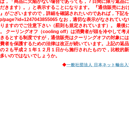
ば，「商品に欠陥がない場合であっても，７日間に限り返品に
だきます）。」と表示することになります。 『通信販売にお
』がございますので，詳細を確認されたいのであれば，下記をご覧下さい
le.jp/page?id=1247043855065 なお，適切な表示が
りますのでご注意下さい（罰則も規定されています）。 最後
。 クーリングオフ（cooling off）は消費者が頭を冷やし
きるとする制度ですが，通信販売はクーリングオフの対象には
費者を保護するための法律は改正が続いています。上記の返品
の２も平成２１年１２月１日から施行されたもので，比較的新
多いのではないでしょうか。
◆
一般社団法人 日本ネット輸出入