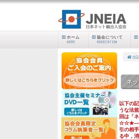
ホーム
協会について
HOME
ASSOCIATION
HO
ネッ
以下の記
うな法規
回は「ネ
☆☆★―
引の相手
る中，消