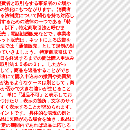
消費者と取引をする事業者の立場か
の強化にもつながります。 消費者
る法制度について関心を持ち対応し
護するための法律の一つである「特
，以下，特定商取引法と呼びま
販売，電話勧誘販売などで，事業者
ネット販売は，ネットによる広告を
法では「通信販売」として規制の対
ていきましょう。 特定商取引法で
日を経過するまでの間は購入申込み
取引法１５条の２）。 したがっ
して，商品を返品することができ
業者にて購入申込みの撤回や売買契
があるようなケースは別として，商
るか否かで大きな違いが生じること
。 単に「返品不可」と表示してお
つけたり，表示の箇所，文字のサイ
すく表示することが求められます。
イントです。 具体的な表現の例と
品に欠陥がある場合を除き，返品に
一定の期間内であれば返品に応じる