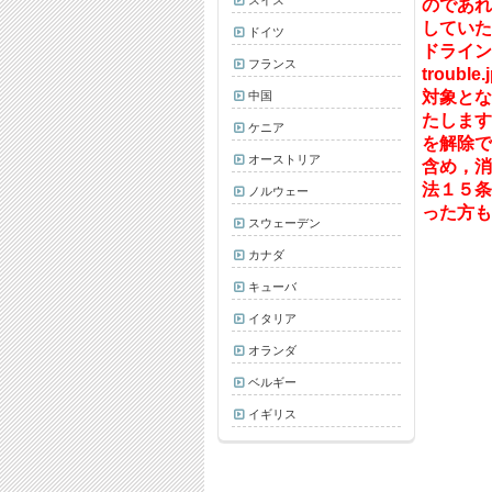
スイス
のであれ
していた
ドイツ
ドライン
フランス
troub
対象とな
中国
たします
ケニア
を解除で
オーストリア
含め，消
法１５条
ノルウェー
った方も
スウェーデン
カナダ
キューバ
イタリア
オランダ
ベルギー
イギリス