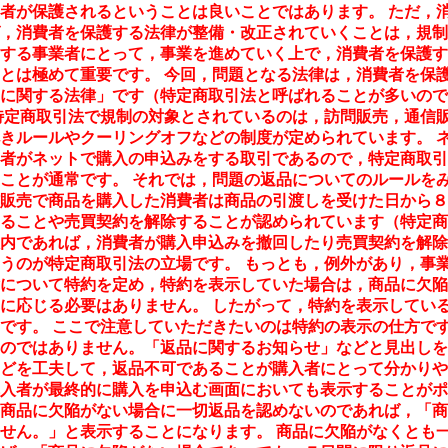
者が保護されるということは良いことではあります。 ただ，
，消費者を保護する法律が整備・改正されていくことは，規制
する事業者にとって，事業を進めていく上で，消費者を保護す
とは極めて重要です。 今回，問題となる法律は，消費者を保
に関する法律」です（特定商取引法と呼ばれることが多いので
特定商取引法で規制の対象とされているのは，訪問販売，通信
きルールやクーリングオフなどの制度が定められています。 
者がネットで購入の申込みをする取引であるので，特定商取引
ことが通常です。 それでは，問題の返品についてのルールをみ
販売で商品を購入した消費者は商品の引渡しを受けた日から８
ることや売買契約を解除することが認められています（特定商
内であれば，消費者が購入申込みを撤回したり売買契約を解除
うのが特定商取引法の立場です。 もっとも，例外があり，事
について特約を定め，特約を表示していた場合は，商品に欠陥
に応じる必要はありません。 したがって，特約を表示してい
です。 ここで注意していただきたいのは特約の表示の仕方です
のではありません。「返品に関するお知らせ」などと見出しを
どを工夫して，返品不可であることが購入者にとって分かりや
入者が最終的に購入を申込む画面においても表示することがポ
商品に欠陥がない場合に一切返品を認めないのであれば，「商
せん。」と表示することになります。 商品に欠陥がなくとも