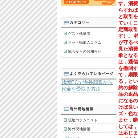
す。消費
らすれば
と取引を
カテゴリー
ていくこ
定商取引
ゲスト執筆者
す）。 
が守るべ
ネット輸出入コラム
見た消費
協会からのお知らせ
象となる
は，通信
を撤回す
よく見られているページ
て，期限
る，とい
越境ECで海外顧客から
約の解除
代金を受取る方法
品の返品
になるの
けば良い
海外現地情報
ズ・色な
また，購
現地コラムニスト
しては，
海外現地情報
は応じま