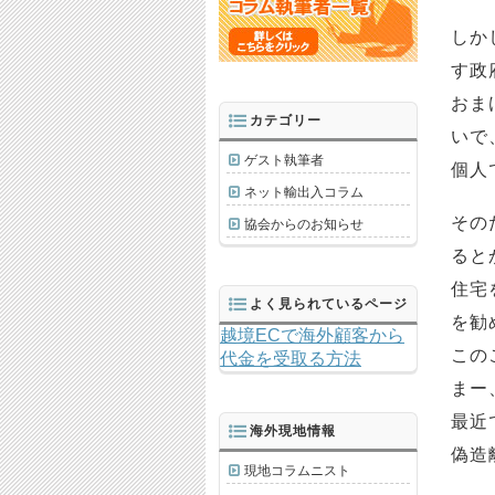
しか
す政
おま
カテゴリー
いで
ゲスト執筆者
個人
ネット輸出入コラム
その
協会からのお知らせ
ると
住宅
よく見られているページ
を勧
越境ECで海外顧客から
この
代金を受取る方法
まー
最近
海外現地情報
偽造
現地コラムニスト