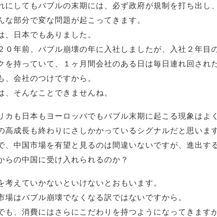
れにしてもバブルの末期には、必ず政府が規制を打ち出し
んな部分で変な問題が起こってきます。
は、日本でもありました。
２０年前、バブル崩壊の年に入社しましたが、入社２年目
クを持っていて、１ヶ月間会社のある日は毎日連れ回され
も、会社のつけですから。
は、そんなことできませんね。
リカも日本もヨーロッパでもバブル末期に起こる現象はよ
の高成長も終わりにさしかかっているシグナルだと思いま
で、中国市場を有望と見るのは間違いないですが、進出す
からの中国に受け入れられるのか？
を考えていかないといけないとおもいます。
市場はバブル崩壊でなくなる訳ではないですから。
でも、消費にはさらにこだわりを持つようになってきます