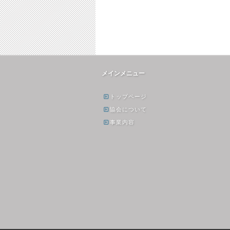
世界中で消費される元
村上千恵（ケニア在
メインメニュー
祖インスタント食
住）プロフィール
品 〜１９世紀の労働
2011-01-05
2018-12-23
トップページ
者の食生活を改善する
協会について
ためのマギー（魔
事業内容
法？！）のスープ
2018-01-11
2018-11-25