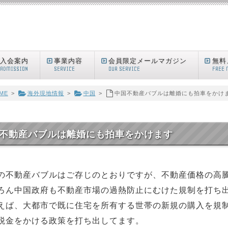
入会案内
事業内容
会員限定メールマガジン
無料
ADMISSION
SERVICE
OUR SERVICE
FREE 
ME
>
海外現地情報
>
中国
>
中国不動産バブルは離婚にも拍車をかけ
不動産バブルは離婚にも拍車をかけます
の不動産バブルはご存じのとおりですが、不動産価格の高
ろん中国政府も不動産市場の過熱防止にむけた規制を打ち
えば、大都市で既に住宅を所有する世帯の新規の購入を規
税金をかける政策を打ち出してます。