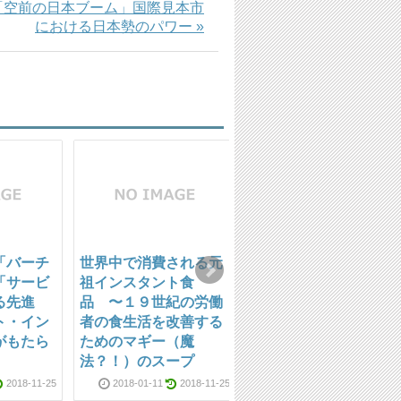
「空前の日本ブーム」国際見本市
における日本勢のパワー »
「バーチ
世界中で消費される元
村上千恵（ケニア在
「サービ
祖インスタント食
住）プロフィール
る先進
品 〜１９世紀の労働
2011-01-05
2018-12-2
ト・イン
者の食生活を改善する
がもたら
ためのマギー（魔
法？！）のスープ
2018-11-25
2018-01-11
2018-11-25