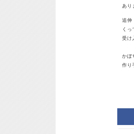
あり
追伸
くっ
受け
かぼ
作り