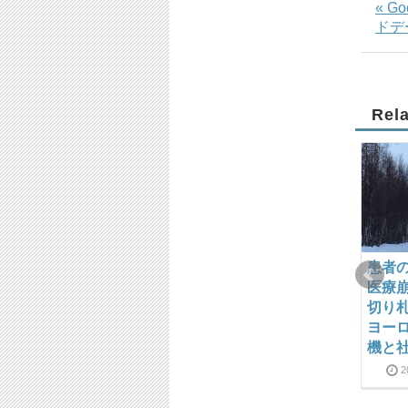
« G
ドデ
Rel
ヨーロッパ都市のモビ
鈴木光貴 （フィリピン
患者
リティの近未来
在住） プロフィール
医療
（１） 〜コロナ危機
切り
2013-06-13
2018-12-23
以降のヨーロッパの交
ヨー
通手段の地殻変動
機と
2020-10-30
2020-11-16
2