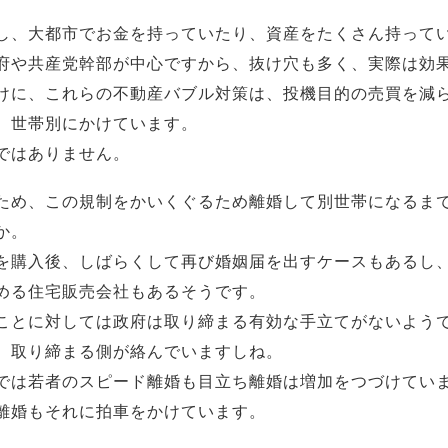
し、大都市でお金を持っていたり、資産をたくさん持って
府や共産党幹部が中心ですから、抜け穴も多く、実際は効
けに、これらの不動産バブル対策は、投機目的の売買を減
、世帯別にかけています。
ではありません。
ため、この規制をかいくぐるため離婚して別世帯になるま
か。
を購入後、しばらくして再び婚姻届を出すケースもあるし
める住宅販売会社もあるそうです。
ことに対しては政府は取り締まる有効な手立てがないよう
、取り締まる側が絡んでいますしね。
では若者のスピード離婚も目立ち離婚は増加をつづけてい
離婚もそれに拍車をかけています。