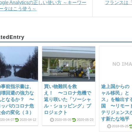
oogle Analyticsの正しい使い方 ～キーワー
フランスは
ータはこう使う～
atedEntry
の事前指示書は、
買い物難民を救
途上国からの
崩壊回避の強力な
え！ 〜コロナ危機で
ャル移民」と
札となるか？ 〜
返り咲いた「ソーシャ
ス」を輸出す
ロッパのコロナ危
ル・ショッピング」プ
国 〜リモー
社会の変化（３）
ロジェクト
テリジェンス
す新たな地平
020-04-07
2020-04-12
2020-05-05
2020-05-23
2018-05-25