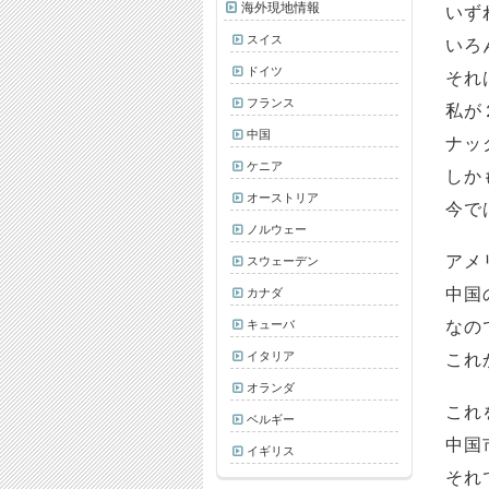
海外現地情報
いず
スイス
いろ
ドイツ
それ
フランス
私が
中国
ナッ
ケニア
しか
オーストリア
今で
ノルウェー
アメ
スウェーデン
中国
カナダ
キューバ
なの
イタリア
これ
オランダ
これ
ベルギー
中国
イギリス
それ