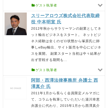
ゲスト執筆者
スリーアロウズ株式会社代表取締
役 中本明宣 氏
2012年秋からサラリーマンの副業としてネ
ット輸出ビジネスをスタート。 ネットビジ
ネス経験は全くのゼロ状態から塚原氏に師
事しeBay輸出、サイト販売を中心にビジネ
スを展開。 副業スタート当初は中々結果が
出ず苦戦する期間も...
ゲスト執筆者
阿部・西澤法律事務所 弁護士 西
澤真介 氏
2011年1月から長らく会員限定メルマガに
て、コラムを執筆していただいた湯川幸恵
弁護士に代わり、2015年1月から西澤真介