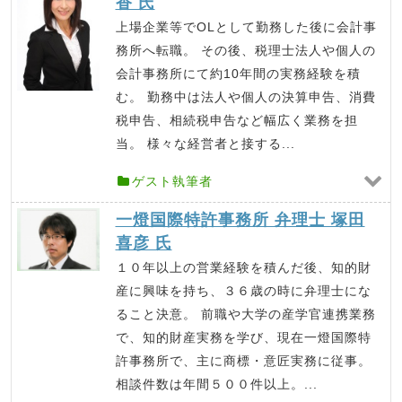
香 氏
上場企業等でOLとして勤務した後に会計事
務所へ転職。 その後、税理士法人や個人の
会計事務所にて約10年間の実務経験を積
む。 勤務中は法人や個人の決算申告、消費
税申告、相続税申告など幅広く業務を担
当。 様々な経営者と接する...
ゲスト執筆者
一燈国際特許事務所 弁理士 塚田
喜彦 氏
１０年以上の営業経験を積んだ後、知的財
産に興味を持ち、３６歳の時に弁理士にな
ること決意。 前職や大学の産学官連携業務
で、知的財産実務を学び、現在一燈国際特
許事務所で、主に商標・意匠実務に従事。
相談件数は年間５００件以上。...