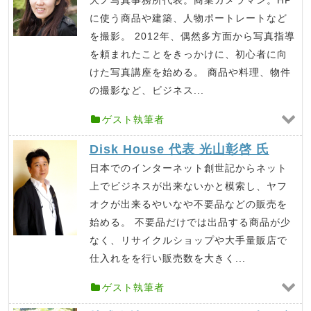
大ノ写真事務所代表。商業カメラマン。HP
に使う商品や建築、人物ポートレートなど
を撮影。 2012年、偶然多方面から写真指導
を頼まれたことをきっかけに、初心者に向
けた写真講座を始める。 商品や料理、物件
の撮影など、ビジネス...
ゲスト執筆者
Disk House 代表 光山彰啓 氏
日本でのインターネット創世記からネット
上でビジネスが出来ないかと模索し、ヤフ
オクが出来るやいなや不要品などの販売を
始める。 不要品だけでは出品する商品が少
なく、リサイクルショップや大手量販店で
仕入れをを行い販売数を大きく...
ゲスト執筆者