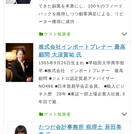
てきた副業を本業にし、100％のフィード
バックを維持しつつ顧客満足による、リピ
ーター獲得に成功...
ゲスト執筆者
株式会社インポートプレナー 最高
顧問 大須賀祐 氏
1955年9月26日生まれ ■早稲田大学商学部
卒 ■株式会社 インポートプレナー 最高
顧問 ■ジェトロ認定貿易アドバイザー
NO486 ■日本貿易学会正会員。 ■輸入ビジ
ネス歴 28年 ■東証一部上場企業入社後､3
年目で最...
ゲスト執筆者
たつだ会計事務所 税理士 辰田美