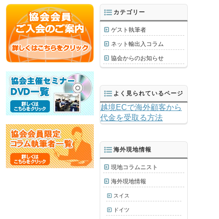
カテゴリー
ゲスト執筆者
ネット輸出入コラム
協会からのお知らせ
よく見られているページ
越境ECで海外顧客から
代金を受取る方法
海外現地情報
現地コラムニスト
海外現地情報
スイス
ドイツ