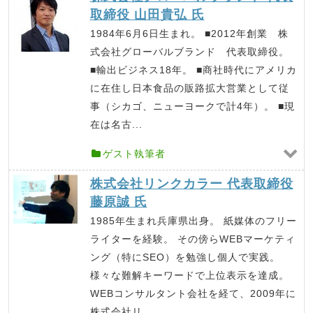
取締役 山田貴弘 氏
1984年6月6日生まれ。 ■2012年創業 株
式会社グローバルブランド 代表取締役。
■輸出ビジネス18年。 ■商社時代にアメリカ
に在住し日本食品の販路拡大営業として従
事（シカゴ、ニューヨークで計4年）。 ■現
在は名古...
ゲスト執筆者
株式会社リンクカラー 代表取締役
藤原誠 氏
1985年生まれ兵庫県出身。 紙媒体のフリー
ライターを経験。 その傍らWEBマーケティ
ング（特にSEO）を勉強し個人で実践。
様々な難解キーワードで上位表示を達成。
WEBコンサルタント会社を経て、2009年に
株式会社リ...