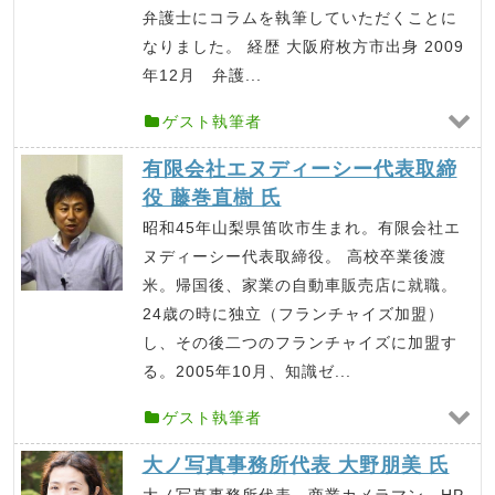
弁護士にコラムを執筆していただくことに
なりました。 経歴 大阪府枚方市出身 2009
年12月 弁護...
ゲスト執筆者
有限会社エヌディーシー代表取締
役 藤巻直樹 氏
昭和45年山梨県笛吹市生まれ。有限会社エ
ヌディーシー代表取締役。 高校卒業後渡
米。帰国後、家業の自動車販売店に就職。
24歳の時に独立（フランチャイズ加盟）
し、その後二つのフランチャイズに加盟す
る。2005年10月、知識ゼ...
ゲスト執筆者
大ノ写真事務所代表 大野朋美 氏