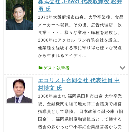
株式会社 J-next 代表取締役 松井
勇 氏
1973年大阪府堺市出身。大学卒業後、食品
メーカーへ就職。その後、広告代理店、飲
食業・・・。様々な業種・職種を経験し、
2006年にアクセル･ワン有限会社を設立。
他業種を経験する事に寄り得た様々な視点
から生まれるアイディ...
ゲスト執筆者
エコリスト合同会社 代表社員 中
村博文 氏
1968年生まれ 福岡県田川市出身 大学卒業
後、金融機関を経て地元商工会議所で経営
指導員として勤務。 日本政策金融公庫（旧
国金）、福岡県制度融資担当として接する
機会の多かった中小零細企業経営者から受