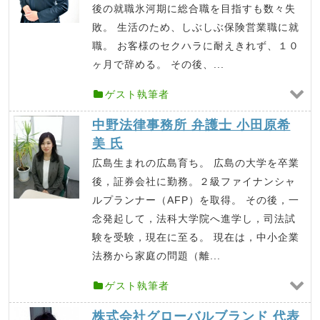
後の就職氷河期に総合職を目指すも数々失
敗。 生活のため、しぶしぶ保険営業職に就
職。 お客様のセクハラに耐えきれず、１０
ヶ月で辞める。 その後、...
ゲスト執筆者
中野法律事務所 弁護士 小田原希
美 氏
広島生まれの広島育ち。 広島の大学を卒業
後，証券会社に勤務。２級ファイナンシャ
ルプランナー（AFP）を取得。 その後，一
念発起して，法科大学院へ進学し，司法試
験を受験，現在に至る。 現在は，中小企業
法務から家庭の問題（離...
ゲスト執筆者
株式会社グローバルブランド 代表