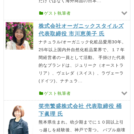
だけではなく海外商品の日本...
ゲスト執筆者
株式会社オーガニックスタイルズ
代表取締役 市川恵美子 氏
ナチュラル/オーガニック化粧品愛用30年。
25年以上国内外自然化粧品業界で、１７年
間経営者の一員として活動。 手掛けた代表
的なブランドは、ジュリーク（オーストラ
リア）、ヴェレダ（スイス）、ラヴェーラ
(ドイツ)、ナチュラ...
ゲスト執筆者
笑売繁盛株式会社 代表取締役 桶
下眞理 氏
熊本県生まれ。幼少期までに１０回以上引
っ越しを経験後、神戸で育つ。 バブル崩壊