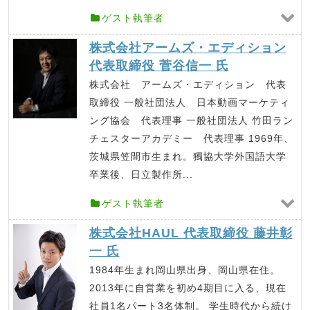
ゲスト執筆者
株式会社アームズ・エディション
代表取締役 菅谷信一 氏
株式会社 アームズ・エディション 代表
取締役 一般社団法人 日本動画マーケティ
ング協会 代表理事 一般社団法人 竹田ラン
チェスターアカデミー 代表理事 1969年、
茨城県笠間市生まれ。獨協大学外国語大学
卒業後、日立製作所...
ゲスト執筆者
株式会社HAUL 代表取締役 藤井彰
一 氏
1984年生まれ岡山県出身、岡山県在住。
2013年に自営業を初め4期目に入る、現在
社員1名パート3名体制。 学生時代から続け