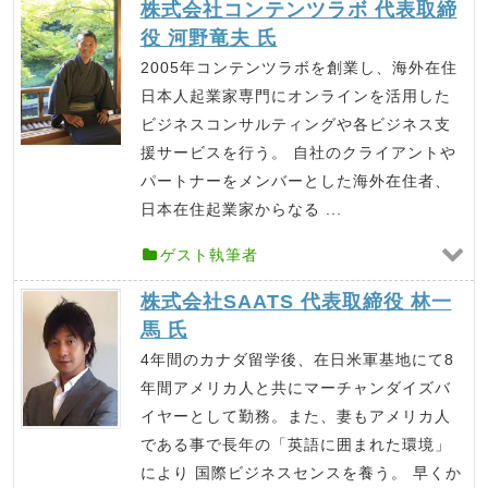
株式会社コンテンツラボ 代表取締
役 河野竜夫 氏
2005年コンテンツラボを創業し、海外在住
日本人起業家専門にオンラインを活用した
ビジネスコンサルティングや各ビジネス支
援サービスを行う。 自社のクライアントや
パートナーをメンバーとした海外在住者、
日本在住起業家からなる ...
ゲスト執筆者
株式会社SAATS 代表取締役 林一
馬 氏
4年間のカナダ留学後、在日米軍基地にて8
年間アメリカ人と共にマーチャンダイズバ
イヤーとして勤務。また、妻もアメリカ人
である事で長年の「英語に囲まれた環境」
により 国際ビジネスセンスを養う。 早くか