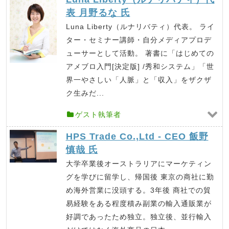
表 月野るな 氏
Luna Liberty（ルナリバティ）代表。 ライ
ター・セミナー講師・自分メディアプロデ
ューサーとして活動。 著書に「はじめての
アメブロ入門[決定版] /秀和システム」「世
界一やさしい「人脈」と「収入」をザクザ
ク生みだ...
ゲスト執筆者
HPS Trade Co.,Ltd - CEO 飯野
慎哉 氏
大学卒業後オーストラリアにマーケティン
グを学びに留学し、帰国後 東京の商社に勤
め海外営業に没頭する。3年後 商社での貿
易経験をある程度積み副業の輸入通販業が
好調であったため独立。独立後、並行輸入