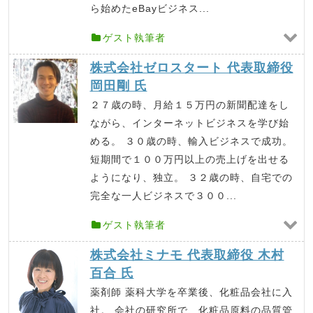
ら始めたeBayビジネス...
ゲスト執筆者
株式会社ゼロスタート 代表取締役
岡田剛 氏
２７歳の時、月給１５万円の新聞配達をし
ながら、インターネットビジネスを学び始
める。 ３０歳の時、輸入ビジネスで成功。
短期間で１００万円以上の売上げを出せる
ようになり、独立。 ３２歳の時、自宅での
完全な一人ビジネスで３００...
ゲスト執筆者
株式会社ミナモ 代表取締役 木村
百合 氏
薬剤師 薬科大学を卒業後、化粧品会社に入
社。 会社の研究所で、化粧品原料の品質管