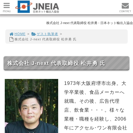
MENU
CONTACT
株式会社 J-next 代表取締役 松井勇 - 日本ネット輸出入協会
HOME
>
ゲスト執筆者
>
株式会社 J-next 代表取締役 松井勇 氏
株式会社 J-next 代表取締役 松井勇 氏
1973年大阪府堺市出身。大
学卒業後、食品メーカーへ
就職。その後、広告代理
店、飲食業・・・。様々な
業種・職種を経験し、2006
年にアクセル･ワン有限会社