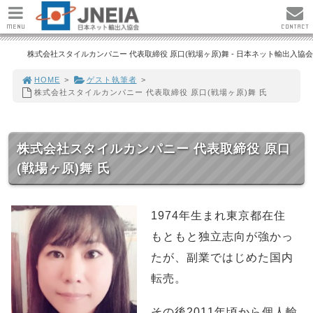
MENU
CONTACT
株式会社スタイルカンパニー 代表取締役 原口(戦場ヶ原)舞 - 日本ネット輸出入協会
HOME
>
ゲスト執筆者
>
株式会社スタイルカンパニー 代表取締役 原口(戦場ヶ原)舞 氏
株式会社スタイルカンパニー 代表取締役 原口
(戦場ヶ原)舞 氏
1974年生まれ東京都在住
もともと独立志向が強かっ
たが、副業ではじめた国内
転売。
その後2011年頃から個人輸