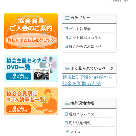
PAGE TOP
カテゴリー
ゲスト執筆者
ネット輸出入コラム
協会からのお知らせ
よく見られているページ
越境ECで海外顧客から
代金を受取る方法
海外現地情報
現地コラムニスト
海外現地情報
スイス