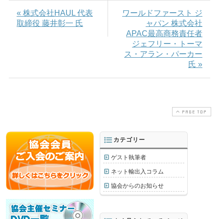
« 株式会社HAUL 代表
ワールドファースト ジ
取締役 藤井彰一 氏
ャパン 株式会社
APAC最高商務責任者
ジェフリー・トーマ
ス・アラン・パーカー
氏 »
PAGE TOP
カテゴリー
ゲスト執筆者
ネット輸出入コラム
協会からのお知らせ