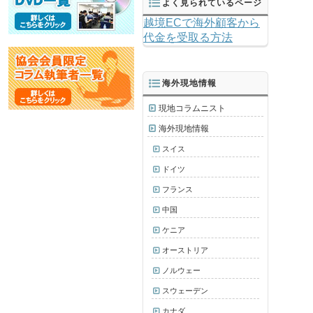
よく見られているページ
越境ECで海外顧客から
代金を受取る方法
海外現地情報
現地コラムニスト
海外現地情報
スイス
ドイツ
フランス
中国
ケニア
オーストリア
ノルウェー
スウェーデン
カナダ