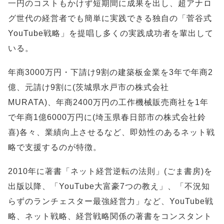
一円のコストもかけず短期間に成果を出し、超アナロ
グ世代の経営者でも簡単に実践できる独自の「菅谷式
YouTube戦略」を提唱し多くの実践成功者を輩出して
いる。
年商3000万円・下請け9割の建築板金業を3年で年商2
億、元請け9割に(茨城県水戸市の株式会社
MURATA)、年商2400万円の工作機械販売商社を1年
で年商1億6000万円に(埼玉県春日部市の株式会社鈴
喜)各々、業績向上させるなど、即効性のあるネット戦
略で支援するのが特徴。
2010年に著書「ネット経営逆転の法則」(ごま書房)を
出版以降、「YouTube大富豪7つの教え」、「不況知
らずのランチェスター最強経営力」など、YouTube戦
略、ネット戦略、経営戦略関係の著書をコンスタント