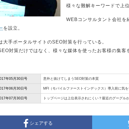
様々な難解キーワードで上
WEBコンサルタント会社を経
ー
を設立。
は大手ポータルサイトのSEO対策を行っている。
SEO対策だけではなく、様々な媒体を使ったお客様の集客
017年05月30日号
意外と抜けてしまうSEO対策の本質
017年06月30日号
MFI（モバイルファーストインデックス）導入前に気
017年07月30日号
トップページは上位表示されにくい？最近のグーグル
シェアする