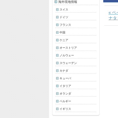
海外現地情報
スイス
« 
ドイツ
ナタ
フランス
中国
ケニア
オーストリア
ノルウェー
スウェーデン
カナダ
キューバ
イタリア
オランダ
ベルギー
イギリス