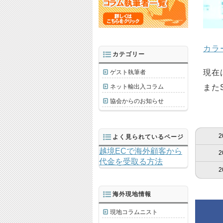
カラ
カテゴリー
現在
ゲスト執筆者
ネット輸出入コラム
また
協会からのお知らせ
2
よく見られているページ
越境ECで海外顧客から
2
代金を受取る方法
2
海外現地情報
現地コラムニスト