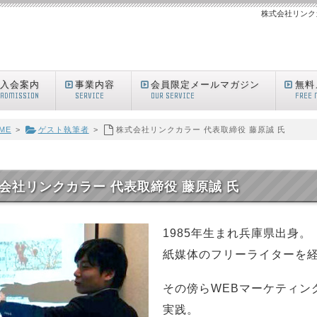
株式会社リンクカ
入会案内
事業内容
会員限定メールマガジン
無料
ADMISSION
SERVICE
OUR SERVICE
FREE 
ME
>
ゲスト執筆者
>
株式会社リンクカラー 代表取締役 藤原誠 氏
会社リンクカラー 代表取締役 藤原誠 氏
1985年生まれ兵庫県出身。
紙媒体のフリーライターを
その傍らWEBマーケティン
実践。