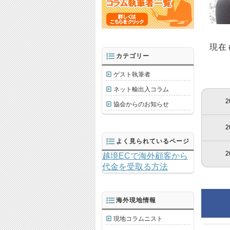
現在
カテゴリー
ゲスト執筆者
ネット輸出入コラム
2
協会からのお知らせ
2
よく見られているページ
2
越境ECで海外顧客から
代金を受取る方法
海外現地情報
現地コラムニスト