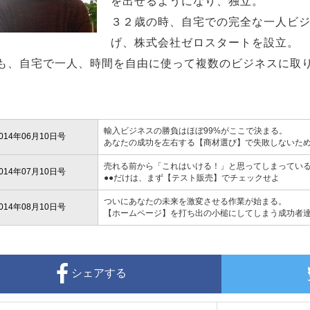
を出せるようになり、独立。
３２歳の時、自宅での完全な一人ビ
げ、株式会社ゼロスタートを設立。
も、自宅で一人、時間を自由に使って複数のビジネスに取
輸入ビジネスの勝負はほぼ99%がここで決まる。
014年06月10日号
あなたの成功を左右する【商材選び】で失敗しないた
売れる前から「これはいける！」と思ってしまってい
014年07月10日号
●●だけは、まず【テスト販売】でチェックせよ
ついにあなたの未来を激変させる作業が始まる。
014年08月10日号
【ホームページ】を打ち出の小槌にしてしまう成功者
シェアする