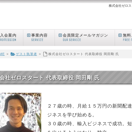
株式会社ゼロスタ
入会案内
事業内容
会員限定メールマガジン
無料
ADMISSION
SERVICE
OUR SERVICE
FREE 
ME
>
ゲスト執筆者
>
株式会社ゼロスタート 代表取締役 岡田剛 氏
会社ゼロスタート 代表取締役 岡田剛 氏
２７歳の時、月給１５万円の新聞配
ジネスを学び始める。
３０歳の時、輸入ビジネスで成功。