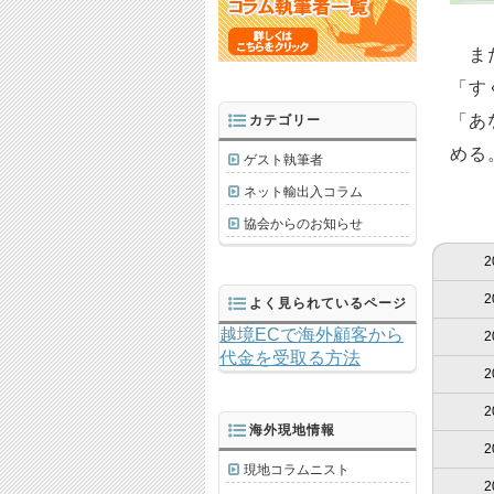
また
「す
「あ
カテゴリー
める
ゲスト執筆者
ネット輸出入コラム
協会からのお知らせ
2
2
よく見られているページ
越境ECで海外顧客から
2
代金を受取る方法
2
2
海外現地情報
2
現地コラムニスト
2