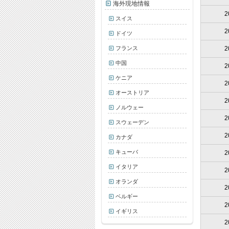
海外現地情報
2
スイス
2
ドイツ
フランス
2
中国
2
ケニア
2
オーストリア
2
ノルウェー
2
スウェーデン
2
カナダ
キューバ
2
イタリア
2
オランダ
2
ベルギー
2
イギリス
2