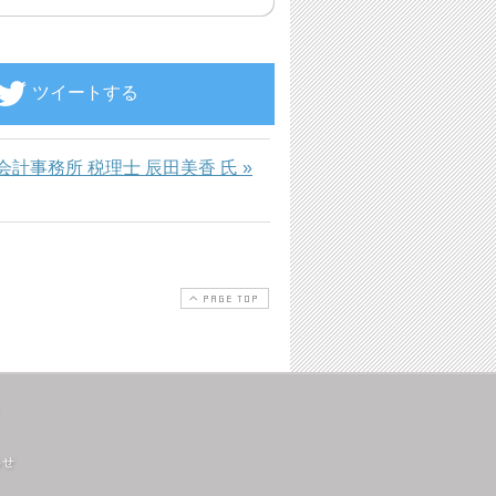
ツイートする
会計事務所 税理士 辰田美香 氏 »
PAGE TOP
わせ