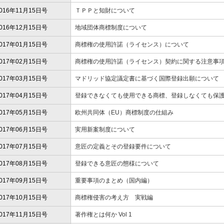
016年11月15日号
ＴＰＰと知財について
016年12月15日号
地域団体商標制度について
017年01月15日号
商標権の使用許諾（ライセンス）について
017年02月15日号
商標権の使用許諾（ライセンス）契約に関する注意事
017年03月15日号
マドリッド協定議定書に基づく国際登録出願について
017年04月15日号
登録できなくても使用できる商標、登録しなくても保
017年05月15日号
欧州共同体（EU）商標制度の仕組み
017年06月15日号
実用新案制度について
017年07月15日号
意匠の定義とその登録要件について
017年08月15日号
登録できる意匠の態様について
017年09月15日号
重要事項のまとめ（国内編）
017年10月15日号
商標権侵害の考え方 実戦編
017年11月15日号
著作権とは何か Vol 1