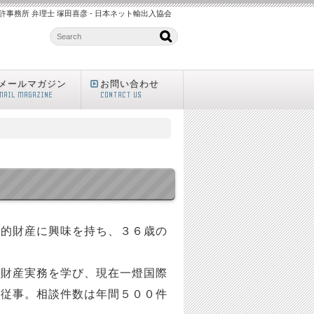
許事務所 弁理士 塚田喜彦 - 日本ネット輸出入協会
メールマガジン
お問い合わせ
MAIL MAGAZINE
CONTACT US
知的財産に興味を持ち、３６歳の
的財産実務を学び、現在一燈国際
に従事。相談件数は年間５００件