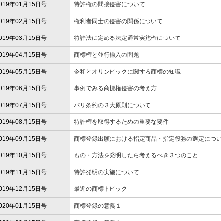
019年01月15日号
特許権の間接侵害について
019年02月15日号
権利者同士の侵害の関係について
019年03月15日号
特許法に定める法定通常実施権について
019年04月15日号
商標権と並行輸入の問題
019年05月15日号
令和とオリンピックに関する商標の知識
019年06月15日号
事例でみる商標権侵害の考え方
019年07月15日号
パリ条約の３大原則について
019年08月15日号
特許権を取得するための重要な要件
019年09月15日号
商標登録出願における指定商品・指定役務の選定につ
019年10月15日号
もの・方法を発明したら考えるべき３つのこと
019年11月15日号
特許発明の実施について
019年12月15日号
最近の商標トピック
020年01月15日号
商標登録の意義１