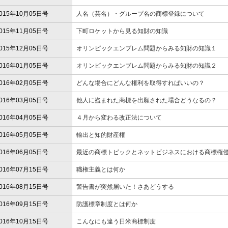
015年10月05日号
人名（芸名）・グループ名の商標登録について
015年11月05日号
下町ロケットから見る知財の知識
015年12月05日号
オリンピックエンブレム問題からみる知財の知識１
016年01月05日号
オリンピックエンブレム問題からみる知財の知識２
016年02月05日号
どんな場合にどんな権利を取得すればいいの？
016年03月05日号
他人に盗まれた商標を出願された場合どうなるの？
016年04月05日号
４月から変わる改正法について
016年05月05日号
輸出と知的財産権
016年06月05日号
最近の商標トピックとネットビジネスにおける商標権
016年07月15日号
職権主義とは何か
016年08月15日号
警告書が突然届いた！さあどうする
016年09月15日号
防護標章制度とは何か
016年10月15日号
こんなにも違う日米商標制度