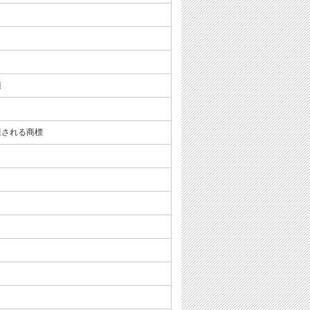
項
護される商標