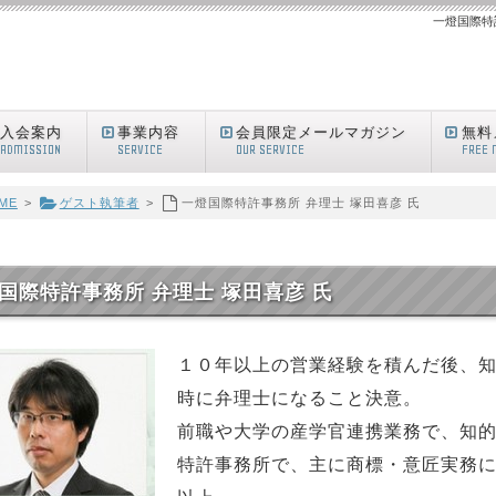
一燈国際特
入会案内
事業内容
会員限定メールマガジン
無料
ADMISSION
SERVICE
OUR SERVICE
FREE 
ME
>
ゲスト執筆者
>
一燈国際特許事務所 弁理士 塚田喜彦 氏
国際特許事務所 弁理士 塚田喜彦 氏
１０年以上の営業経験を積んだ後、
時に弁理士になること決意。
前職や大学の産学官連携業務で、知
特許事務所で、主に商標・意匠実務