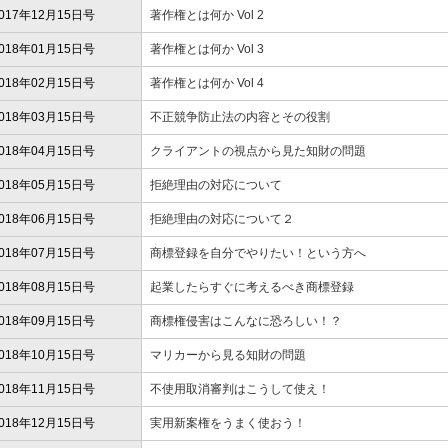
017年12月15日号
著作権とは何か Vol 2
018年01月15日号
著作権とは何か Vol 3
018年02月15日号
著作権とは何か Vol 4
018年03月15日号
不正競争防止法の内容とその役割
018年04月15日号
クライアントの視点から見た知財の問題
018年05月15日号
拒絶理由の対応について
018年06月15日号
拒絶理由の対応について２
018年07月15日号
商標登録を自分でやりたい！という方へ
018年08月15日号
起業したらすぐに考えるべき商標登録
018年09月15日号
商標権侵害はこんなに恐ろしい！？
018年10月15日号
マリカーから見る知財の問題
018年11月15日号
不使用取消審判はこうして使え！
018年12月15日号
実用新案権をうまく使おう！