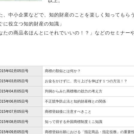
以上。
、中小企業などで、知的財産のことを楽しく知ってもら
ぐに役立つ知的財産の知識」
なたの商品名ほんとにそれでいいの！？」などのセミナー
。
015年02月05日号
商標の類似とは何か？
015年03月05日号
お金をかけずに、売り上げを伸ばす１つの方法！？
015年04月05日号
判例からみた商標権の効力の考え方
015年06月05日号
不正競争防止法と知的財産権との関係
015年07月05日号
商標登録後に注意すべきこと
015年08月05日号
知って得する外国商標制度ミニ知識
015年09月05日号
商標登録出願における「指定商品・指定役務」の重要