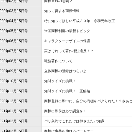
020年02月15日号
商標登録の意義２
020年03月15日号
知って得する商標情報
020年04月15日号
特に知ってほしい平成３０年、令和元年改正
020年05月15日号
米国商標制度の最新トピック
020年06月15日号
キャラクターデザインの保護
020年07月15日号
実はそれって著作権法違反！？
020年08月15日号
職務著作について
020年09月15日号
立体商標の登録はつらいよ
020年10月15日号
知財クイズに挑戦！
020年11月15日号
知財クイズに挑戦！ 正解編
020年12月15日号
商標登録出願中に、自分の商標をパクられた！？さあ
021年01月15日号
商標出願前は必ず調査を！
021年02月15日号
パリ条約でこれだけは押さえたい知識
021年03月15日号
商標は事業を助けるパートナー