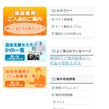
カテゴリー
ゲスト執筆者
ネット輸出入コラム
協会からのお知らせ
よく見られているページ
越境ECで海外顧客から
代金を受取る方法
海外現地情報
現地コラムニスト
海外現地情報
スイス
ドイツ