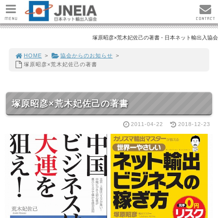
MENU
CONTACT
塚原昭彦×荒木妃佐己の著書 - 日本ネット輸出入協会
HOME
>
協会からのお知らせ
>
塚原昭彦×荒木妃佐己の著書
塚原昭彦×荒木妃佐己の著書
2011-04-22
2018-12-23