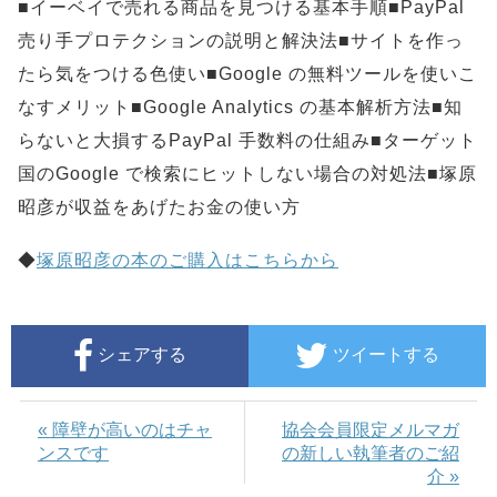
■イーベイで売れる商品を見つける基本手順■PayPal
売り手プロテクションの説明と解決法■サイトを作っ
たら気をつける色使い■Google の無料ツールを使いこ
なすメリット■Google Analytics の基本解析方法■知
らないと大損するPayPal 手数料の仕組み■ターゲット
国のGoogle で検索にヒットしない場合の対処法■塚原
昭彦が収益をあげたお金の使い方
◆
塚原昭彦の本のご購入はこちらから
シェアする
ツイートする
« 障壁が高いのはチャ
協会会員限定メルマガ
ンスです
の新しい執筆者のご紹
介 »