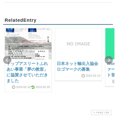
RelatedEntry
トップアスリートふれ
日本ネット輸出入協会
Wor
あい事業「夢の教室」
ロゴマークの募集
ァー
に協賛させていただき
ト登
2015-02-13
ました
2019-02-18
2019-02-20
PAGE TOP