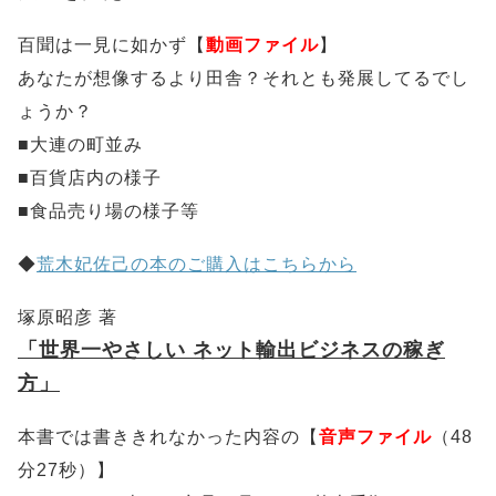
百聞は一見に如かず【
動画ファイル
】
あなたが想像するより田舎？それとも発展してるでし
ょうか？
■大連の町並み
■百貨店内の様子
■食品売り場の様子等
◆
荒木妃佐己の本のご購入はこちらから
塚原昭彦 著
「世界一やさしい ネット輸出ビジネスの稼ぎ
方」
本書では書ききれなかった内容の【
音声ファイル
（48
分27秒）】