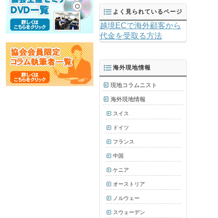
よく見られているページ
越境ECで海外顧客から
代金を受取る方法
海外現地情報
現地コラムニスト
海外現地情報
スイス
ドイツ
フランス
中国
ケニア
オーストリア
ノルウェー
スウェーデン