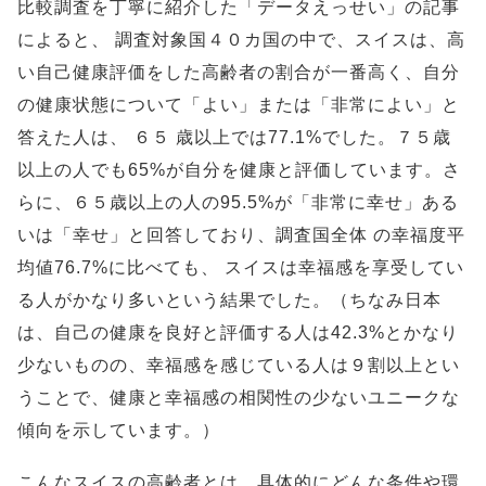
比較調査を丁寧に紹介した「データえっせい」の記事
によると、 調査対象国４０カ国の中で、スイスは、高
い自己健康評価をした高齢者の割合が一番高く、自分
の健康状態について「よい」または「非常によい」と
答えた人は、 ６５ 歳以上では77.1%でした。７５歳
以上の人でも65%が自分を健康と評価しています。さ
らに、６５歳以上の人の95.5%が「非常に幸せ」ある
いは「幸せ」と回答しており、調査国全体 の幸福度平
均値76.7%に比べても、 スイスは幸福感を享受してい
る人がかなり多いという結果でした。（ちなみ日本
は、自己の健康を良好と評価する人は42.3%とかなり
少ないものの、幸福感を感じている人は９割以上とい
うことで、健康と幸福感の相関性の少ないユニークな
傾向を示しています。）
こんなスイスの高齢者とは、具体的にどんな条件や環