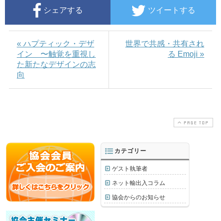
シェアする
ツイートする
« ハプティック・デザ
世界で共感・共有され
イン 〜触覚を重視し
る Emoji »
た新たなデザインの志
向
PAGE TOP
カテゴリー
ゲスト執筆者
ネット輸出入コラム
協会からのお知らせ