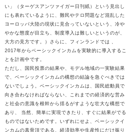
い」（ターゲスアンツァイガー日刊紙）という見出し
にも表れているように、難民やテロ問題など混乱した
ヨーロッパ大陸の現状に見合っていないという、冷や
やかな態度が目立ち、制度導入は難しいというのが、
大方の見方です。）さらに、フィンランドでは 、
2017年からベーシックインカムを実験的に導入するこ
とを計画中です。
ただし、国民投票の結果や、モデル地域の一実験結果
で、ベーシックインカムの構想の結論を急ぐべきでは
ないでしょう。ベーシックインカムは、国民総動員で
向き合わなければならない、これまでの経済的な営み
と社会の意識を根幹から揺るがすような壮大な構想で
あり、 当然、簡単に実現できたり、すぐに結果がでる
ものではないためです。いずれにせよ、ベーシックイ
ンカムの真骨頂である、経済効率や生産性にだけ振り