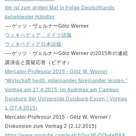
dm ist zum dritten Mal in Folge Deutschlands
beliebtester Händler
—-ゲッツ・ヴェルナーGötz Werner
ウィキペディア ドイツ語版
ウィキペディア日本語版
—-ゲッツ・ヴェルナーGötz Werner の2015年の連続
講演会と質疑応答（ビデオ）
Mercator-Professur 2015 - Götz W. Werner
“Wirtschaft heißt, miteinander füreinander leisten.”
Vortrag am 27.4.2015, im Audimax am Campus
Duisburg der Universität Duisburg-Essen / Vortrag
1 (27.4.2015)
Mercator-Professur 2015 - Götz W. Werner /
Diskussion zum Vortrag 2 (2.12.2015)
https://www.youtube.com/watch?v=3P-DOy4ePA8