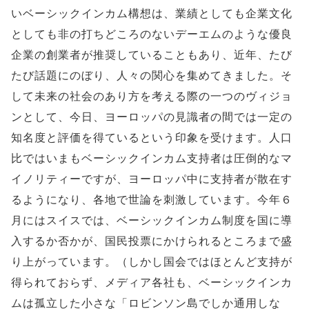
いベーシックインカム構想は、業績としても企業文化
としても非の打ちどころのないデーエムのような優良
企業の創業者が推奨していることもあり、近年、たび
たび話題にのぼり、人々の関心を集めてきました。そ
して未来の社会のあり方を考える際の一つのヴィジョ
ンとして、今日、ヨーロッパの見識者の間では一定の
知名度と評価を得ているという印象を受けます。人口
比ではいまもベーシックインカム支持者は圧倒的なマ
イノリティーですが、ヨーロッパ中に支持者が散在す
るようになり、各地で世論を刺激しています。今年６
月にはスイスでは、ベーシックインカム制度を国に導
入するか否かが、国民投票にかけられるところまで盛
り上がっています。（しかし国会ではほとんど支持が
得られておらず、メディア各社も、ベーシックインカ
ムは孤立した小さな「ロビンソン島でしか通用しな