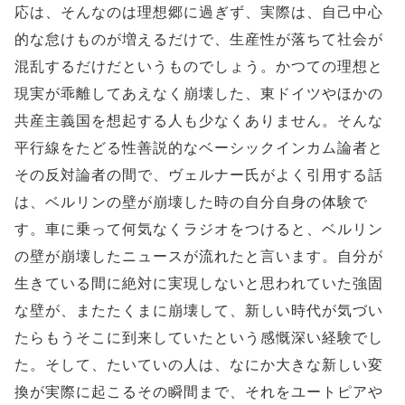
応は、そんなのは理想郷に過ぎず、実際は、自己中心
的な怠けものが増えるだけで、生産性が落ちて社会が
混乱するだけだというものでしょう。かつての理想と
現実が乖離してあえなく崩壊した、東ドイツやほかの
共産主義国を想起する人も少なくありません。そんな
平行線をたどる性善説的なベーシックインカム論者と
その反対論者の間で、ヴェルナー氏がよく引用する話
は、ベルリンの壁が崩壊した時の自分自身の体験で
す。車に乗って何気なくラジオをつけると、ベルリン
の壁が崩壊したニュースが流れたと言います。自分が
生きている間に絶対に実現しないと思われていた強固
な壁が、またたくまに崩壊して、新しい時代が気づい
たらもうそこに到来していたという感慨深い経験でし
た。そして、たいていの人は、なにか大きな新しい変
換が実際に起こるその瞬間まで、それをユートピアや