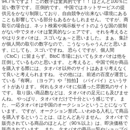
94.7％ですよ！ この数字は驚異的です！！ ほとんど100％に
近い数字です。 圧倒的です。 中国ではネットサービスの提
供元をかなり制限しており、自由競争が出来ない環境にある
ことも影響している部分もあるかもしれません。 ですが、商
取引の場合は、ネット検索や掲示板サイトのような国の規制
がない中でタオバオは驚異的なシェアです。 それを考えると
やはりタオバオは、スゴいなぁ～と思いました。 まぁ、集計
が個人間の取引の数字なので、こうなっちゃうんだと思いま
す。にしても、スゴいですね。 恐らくですが、個人間
（CtoC）に留まらず、BtoC 市場においてもタオバオは他を
圧倒しているものと思います。 と考えると、中国で何か商品
を購入する際には、タオバオ以外のサイトはあまり考えなく
て良いと考えられますね。 その他には、前述の百度が運営し
ている『有啊』（ヨゥア）や『拍拍】（パイパイ）というサ
イトがあります。 何れもタオバオに似通った雰囲気のサイト
です。 取り扱い商品数などは、タオバオの足元にも及びませ
んね。 やっぱり、タオバオだけで十分という感じです。 ま
た、一応タオバオは中国のオークションということになって
います。 ですが、オークション形式…いわゆる入札して商品
を購入するということは、ほとんどありません。 タオバオで
販売されている商品のほとんど（90％以上）は、即決価格で
販売されています。 また、タオバオの商品一覧やショップペ