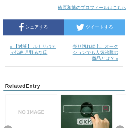
徳原和博のプロフィールはこちら
シェアする
ツイートする
« 【対談】 ルナリバテ
売り切れ続出。オーク
ィ代表 月野るな氏
ションでも人気沸騰の
商品とは？ »
RelatedEntry