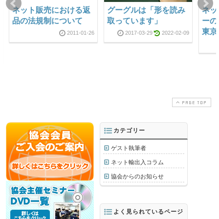
ネット販売における返
グーグルは「形を読み
ネッ
品の法規制について
取っています」
ーの様
東京
2011-01-26
2017-03-29
2022-02-09
PAGE TOP
カテゴリー
ゲスト執筆者
ネット輸出入コラム
協会からのお知らせ
よく見られているページ