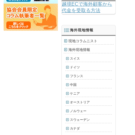
越境ECで海外顧客から
代金を受取る方法
海外現地情報
現地コラムニスト
海外現地情報
スイス
ドイツ
フランス
中国
ケニア
オーストリア
ノルウェー
スウェーデン
カナダ