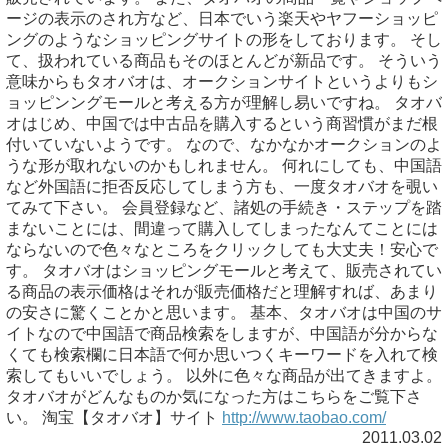
ージの表示のされ方など、日本でいう楽天やヤフーショッピ
ングのようなショッピングサイトの形をしております。 そし
て、扱われている商品もそのほとんどが新品です。 そういう
意味からもタオバオは、オークションサイトというよりもシ
ョッピンングモールと考える方が理解し易いですね。 タオバ
オはじめ、中国では中古品を購入するという商習慣がまだ根
付いていないようです。 なので、なかなかオークションのよ
うな形が取れないのかもしれません。 何れにしても、中国語
など外国語に拒否反応してしまう方も、一度タオバオを覗い
てみて下さい。 会員登録など、諸処の手続き・ステップを踏
まないことには、間違って購入してしまったなんてことには
ならないので色々なところをクリックしても大丈夫！安心で
す。 タオバオはショッピングモールと考えて、販売されてい
る商品の表示価格はそれが販売価格だと理解すれば、あまり
の安さに驚くことかと思います。 基本、タオバオは中国のサ
イトなので中国語で商品検索をしますが、中国語が分からな
くても検索欄に日本語で何か思いつくキーワードを入れて検
索してもいいでしょう。 以外に色々な商品が出てきますよ。
タオバオがどんなものか気になった方はこちらをご覧下さ
い。 淘宝【タオバオ】サイト
http://www.taobao.com/
2011.03.02