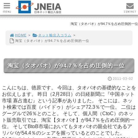
MENU
CONTACT
淘宝（タオバオ）が94.7％を占め圧倒的一位
HOME
>
ネット輸出入コラム
>
淘宝（タオバオ）が94.7％を占め圧倒的一位
淘宝（タオバオ）が94.7％を占め圧倒的一位
2011-03-02
こんにちは、徳原です。 今回は、タオバオの基礎的なことを
お伝えします。 昨日（2月28日）の日経新聞に『中国ネット
市場 寡占進む』という記事がありました。 そこには、ネッ
ト検索では百度（バイドゥ）がシェア72.3％で一位。 二位は
グーグルで26％とのこと。 そして、個人間（CtoC）のネッ
ト販売取引では、淘宝【タオバオ】が94.7％を占め圧倒的一
位。 そしてBtoB市場においてもタオバオの親会社であるア
リババが54.4％のシェアを握っているとのことでした。