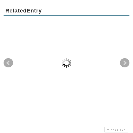
RelatedEntry
シェアリングによって
東ヨーロッパからみえ
パ
変わる地域社会と生活
てくる世界的な潮流
（
スタイル（２） 〜ス
（１） 〜 「普通」
樹
イスのシェアリング施
を目指した国ぐにの理
設のボランティア体験
想と直面している現実
から
2018-04-17
2018-11-25
2020-12-20
2020-12-31
PAGE TOP