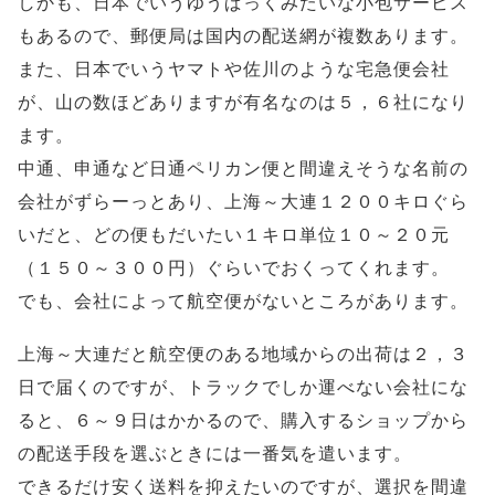
しかも、日本でいうゆうぱっくみたいな小包サービス
もあるので、郵便局は国内の配送網が複数あります。
また、日本でいうヤマトや佐川のような宅急便会社
が、山の数ほどありますが有名なのは５，６社になり
ます。
中通、申通など日通ペリカン便と間違えそうな名前の
会社がずらーっとあり、上海～大連１２００キロぐら
いだと、どの便もだいたい１キロ単位１０～２０元
（１５０～３００円）ぐらいでおくってくれます。
でも、会社によって航空便がないところがあります。
上海～大連だと航空便のある地域からの出荷は２，３
日で届くのですが、トラックでしか運べない会社にな
ると、６～９日はかかるので、購入するショップから
の配送手段を選ぶときには一番気を遣います。
できるだけ安く送料を抑えたいのですが、選択を間違