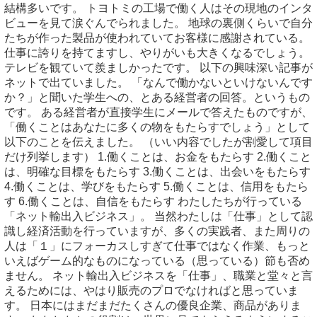
結構多いです。 トヨトミの工場で働く人はその現地のインタ
ビューを見て涙ぐんでられました。 地球の裏側くらいで自分
たちが作った製品が使われていてお客様に感謝されている。
仕事に誇りを持てますし、やりがいも大きくなるでしょう。
テレビを観ていて羨ましかったです。 以下の興味深い記事が
ネットで出ていました。 「なんで働かないといけないんです
か？」と聞いた学生への、とある経営者の回答。というもの
です。 ある経営者が直接学生にメールで答えたものですが、
「働くことはあなたに多くの物をもたらすでしょう」として
以下のことを伝えました。 （いい内容でしたが割愛して項目
だけ列挙します） 1.働くことは、お金をもたらす 2.働くこと
は、明確な目標をもたらす 3.働くことは、出会いをもたらす
4.働くことは、学びをもたらす 5.働くことは、信用をもたら
す 6.働くことは、自信をもたらす わたしたちが行っている
「ネット輸出入ビジネス」。 当然わたしは「仕事」として認
識し経済活動を行っていますが、多くの実践者、また周りの
人は「１」にフォーカスしすぎて仕事ではなく作業、もっと
いえばゲーム的なものになっている（思っている）節も否め
ません。 ネット輸出入ビジネスを「仕事」、職業と堂々と言
えるためには、やはり販売のプロでなければと思っていま
す。 日本にはまだまだたくさんの優良企業、商品がありま