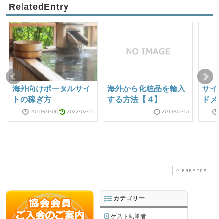
RelatedEntry
海外向けポータルサイ
海外から化粧品を輸入
サイ
トの稼ぎ方
する方法【４】
ドメ
2018-01-06
2022-02-11
2011-01-15
PAGE TOP
カテゴリー
ゲスト執筆者