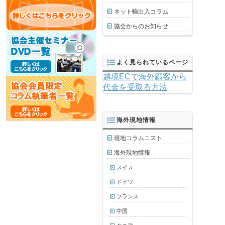
ネット輸出入コラム
協会からのお知らせ
よく見られているページ
越境ECで海外顧客から
代金を受取る方法
海外現地情報
現地コラムニスト
海外現地情報
スイス
ドイツ
フランス
中国