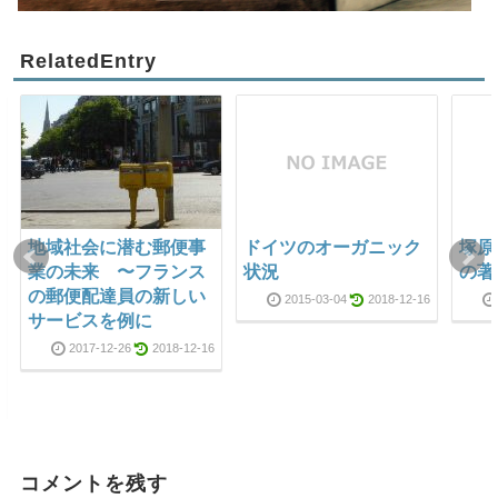
RelatedEntry
地域社会に潜む郵便事
ドイツのオーガニック
塚原
業の未来 〜フランス
状況
の著
の郵便配達員の新しい
2015-03-04
2018-12-16
サービスを例に
2017-12-26
2018-12-16
コメントを残す