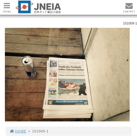
MENU
CONTACT
151009-1
HOME
>
151009-1