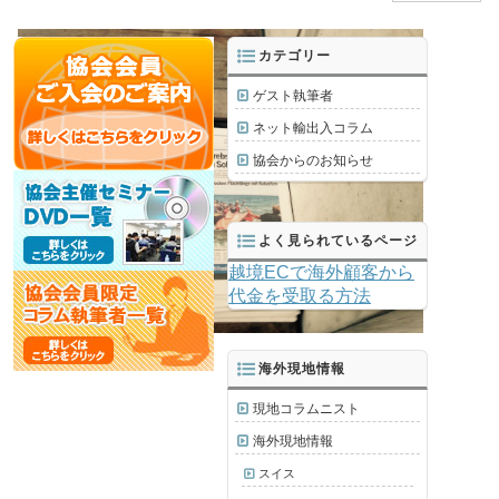
カテゴリー
ゲスト執筆者
ネット輸出入コラム
協会からのお知らせ
よく見られているページ
越境ECで海外顧客から
代金を受取る方法
海外現地情報
現地コラムニスト
海外現地情報
スイス