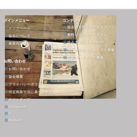
メインメニュー
コンテンツ
協会会員限定メールマガジン
トップページ
無料公式メールマガジン
協会について
協会主催セミナーDVD
事業内容
海外在住のコラムニスト募集
提携パートナーの募集
お問い合わせ
お問い合わせ
協会概要
プライバシーポリシー
特定商取引法に基づく表記
サイトマップ
Instagram
X
Medium