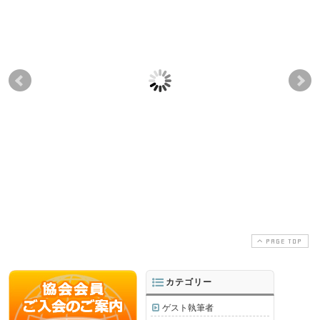
「新しい日常」下のヨ
異国での老後 〜スイ
ヨ
ーロッパの観光業
スの老人ホームにおけ
リ
界 〜明暗がはっきり
る 「地中海クラブ」の
（
分かれたスイスの夏
試み
ビ
グ
2020-09-21
2020-11-15
2017-02-23
2018-11-25
PAGE TOP
カテゴリー
ゲスト執筆者