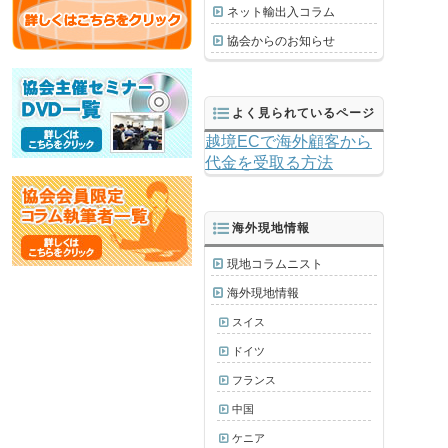
ネット輸出入コラム
協会からのお知らせ
よく見られているページ
越境ECで海外顧客から
代金を受取る方法
海外現地情報
現地コラムニスト
海外現地情報
スイス
ドイツ
フランス
中国
ケニア