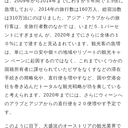
は、2009年から2014年までにわずか５年間で 1.5倍に
急増しており、2014年の旅行数は160万人、総宿泊数
は310万泊にのぼりました。アジア・アラブからの旅
行客は、全旅行者数のなかで は、いまだ５.１パーセ
ントにすぎません が、2020年までにさらに全体の１
０%にまで達すると見込まれています。観光客の急増
は、単にユーロ安や個々の地域やリゾートの観光キャ
ン ペーンに起因するのではなく、これまでいくつかの
国籍所有者に課せられていたビザをなくすなどの滞在
手続きの簡略化や、直行便を増やすなど、国や空港会
社を巻き込んだトータルな観光戦略が功を奏している
と考えられます。2020年までには、さらにウィーンへ
のアラブとアジアからの直行便を２０便増やす予定で
す。
このように目下、大盛況のオーストリアの観光業界で