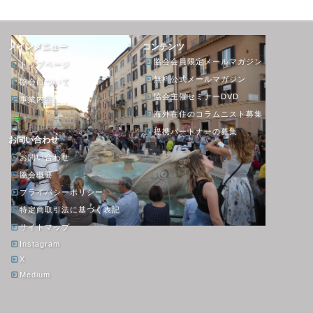
メインメニュー
コンテンツ
協会会員限定メールマガジン
トップページ
無料公式メールマガジン
協会について
協会主催セミナーDVD
事業内容
海外在住のコラムニスト募集
提携パートナーの募集
お問い合わせ
お問い合わせ
協会概要
プライバシーポリシー
特定商取引法に基づく表記
サイトマップ
Instagram
X
Medium