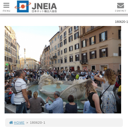
MENU
CONTACT
180620-1
HOME
>
180620-1