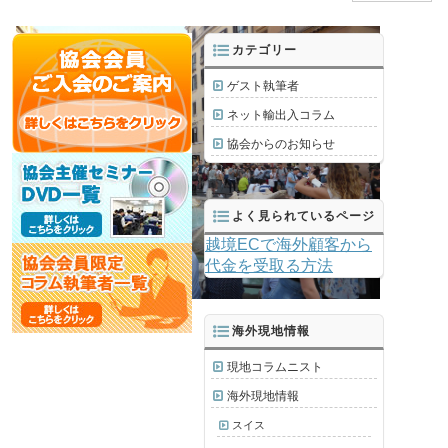
カテゴリー
ゲスト執筆者
ネット輸出入コラム
協会からのお知らせ
よく見られているページ
越境ECで海外顧客から
代金を受取る方法
海外現地情報
現地コラムニスト
海外現地情報
スイス