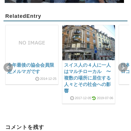
RelatedEntry
今年最後の協会会員限
スイス人の４人に一人
日本
定メルマガです
はマルチローカル 〜
ロゴ
複数の場所に居住する
2014-12-25
人々とその社会への影
響
2017-12-05
2019-07-06
コメントを残す