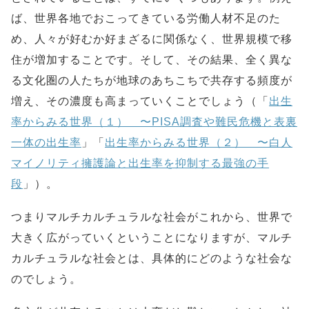
ば、世界各地でおこってきている労働人材不足のた
め、人々が好むか好まざるに関係なく、世界規模で移
住が増加することです。そして、その結果、全く異な
る文化圏の人たちが地球のあちこちで共存する頻度が
増え、その濃度も高まっていくことでしょう（「
出生
率からみる世界（１） 〜PISA調査や難民危機と表裏
一体の出生率
」「
出生率からみる世界（２） 〜白人
マイノリティ擁護論と出生率を抑制する最強の手
段
」）。
つまりマルチカルチュラルな社会がこれから、世界で
大きく広がっていくということになりますが、マルチ
カルチュラルな社会とは、具体的にどのような社会な
のでしょう。