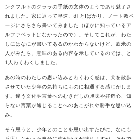
ンクフルトのクララの手紙の文体のようであり魅了さ
れました。家に返って早速、dl とlばかり、ノート数ペ
ージにさらさら書いてみました（ほかに知っているア
ルファベットはなかったので）。そしてこれが、わた
しにはなにが書いてあるのかわからないけど、欧米の
人がみたら、意味のある内容を示しているのでは、と
1人わくわくしました。
あの時のわたしの思い込みとわくわく感は、犬を散歩
させていた少年の気持ちにものに相通ずる感じがしま
す。違う文化や言葉へのむきだしの興味や好奇心、知
らない言葉が通じることへのあこがれや勝手な思い込
み。
そう思うと、少年とのことを思い出すたびに、なにも
反応しなかった自分に歯がゆさが残りますが、それで