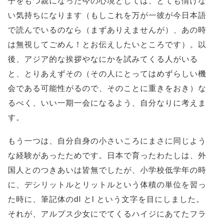
子をもつ親になった今の心境としては、とても情けな
い気持ちになります（もしこれを万が一彼が今日本語
で読んでいるのなら（まずありえませんが）、あの時
は無視してごめん！とお伝えしたいところです）。以
後、アジア的な挨拶やなにかを試みてくる人がいる
と、とりあえずその（その人にとってはめずらしい機
会である可能性がるので、そのことに重きをおき）な
るべく、いい一期一会になるよう、自分なりに考えま
す。
もう一つは、自分自身の小さいころにまさに同じよう
な経験があったためです。日本で育ったわたしは、外
国人とのつきあいは皆無でしたが、小学校低学年の時
に、デシリットルとリットルという体積の単位を習っ
た時に、筆記体のdl とl という文字を目にしました。
それが、アルプス少女にでてくるハイジにあてたフラ