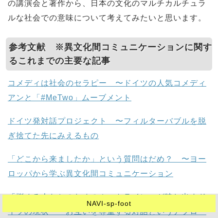
の講演会と著作から、日本の文化のマルチカルチュラ
ルな社会での意味について考えてみたいと思います。
参考文献 ※異文化間コミュニケーションに関す
るこれまでの主要な記事
コメディは社会のセラピー 〜ドイツの人気コメディ
アンと「#MeTwo」ムーブメント
ドイツ発対話プロジェクト 〜フィルターバブルを脱
ぎ捨てた先にみえるもの
「どこから来ましたか」という質問はだめ？ 〜ヨー
ロッパから学ぶ異文化間コミュニケーション
「悩める人たちのためのホットライン」が映し出すド
NAVI-sp-foot
イツの現状 〜お互いを尊重する対話というアプロー