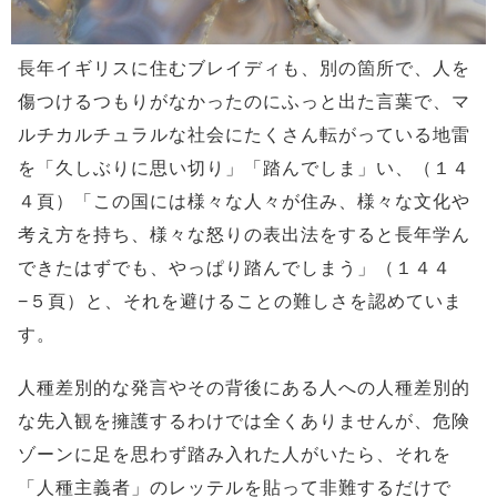
長年イギリスに住むブレイディも、別の箇所で、人を
傷つけるつもりがなかったのにふっと出た言葉で、マ
ルチカルチュラルな社会にたくさん転がっている地雷
を「久しぶりに思い切り」「踏んでしま」い、（１４
４頁）「この国には様々な人々が住み、様々な文化や
考え方を持ち、様々な怒りの表出法をすると長年学ん
できたはずでも、やっぱり踏んでしまう」（１４４
−５頁）と、それを避けることの難しさを認めていま
す。
人種差別的な発言やその背後にある人への人種差別的
な先入観を擁護するわけでは全くありませんが、危険
ゾーンに足を思わず踏み入れた人がいたら、それを
「人種主義者」のレッテルを貼って非難するだけで