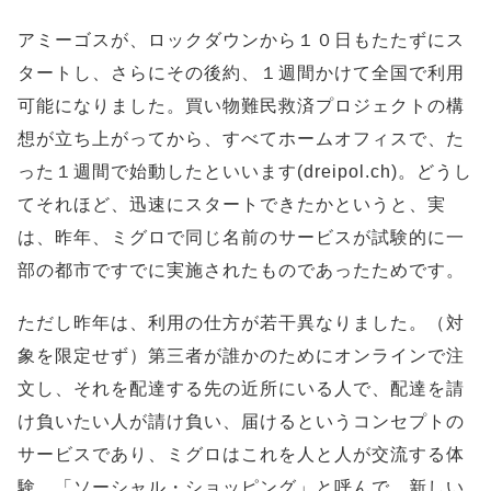
アミーゴスが、ロックダウンから１０日もたたずにス
タートし、さらにその後約、１週間かけて全国で利用
可能になりました。買い物難民救済プロジェクトの構
想が立ち上がってから、すべてホームオフィスで、た
った１週間で始動したといいます(dreipol.ch)。どうし
てそれほど、迅速にスタートできたかというと、実
は、昨年、ミグロで同じ名前のサービスが試験的に一
部の都市ですでに実施されたものであったためです。
ただし昨年は、利用の仕方が若干異なりました。（対
象を限定せず）第三者が誰かのためにオンラインで注
文し、それを配達する先の近所にいる人で、配達を請
け負いたい人が請け負い、届けるというコンセプトの
サービスであり、ミグロはこれを人と人が交流する体
験、「ソーシャル・ショッピング」と呼んで、新しい