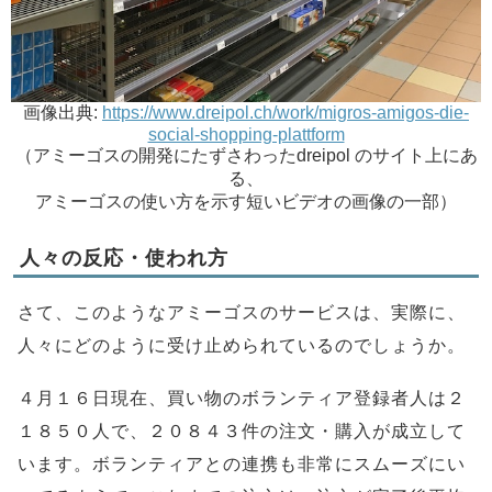
画像出典:
https://www.dreipol.ch/work/migros-amigos-die-
social-shopping-plattform
（アミーゴスの開発にたずさわったdreipol のサイト上にあ
る、
アミーゴスの使い方を示す短いビデオの画像の一部）
人々の反応・使われ方
さて、このようなアミーゴスのサービスは、実際に、
人々にどのように受け止められているのでしょうか。
４月１６日現在、買い物のボランティア登録者人は２
１８５０人で、２０８４３件の注文・購入が成立して
います。ボランティアとの連携も非常にスムーズにい