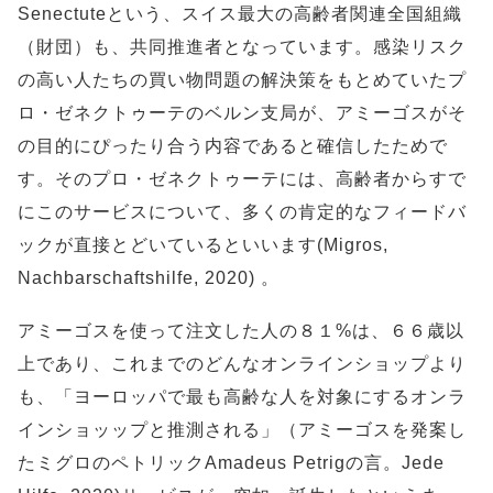
Senectuteという、スイス最大の高齢者関連全国組織
（財団）も、共同推進者となっています。感染リスク
の高い人たちの買い物問題の解決策をもとめていたプ
ロ・ゼネクトゥーテのベルン支局が、アミーゴスがそ
の目的にぴったり合う内容であると確信したためで
す。そのプロ・ゼネクトゥーテには、高齢者からすで
にこのサービスについて、多くの肯定的なフィードバ
ックが直接とどいているといいます(Migros,
Nachbarschaftshilfe, 2020) 。
アミーゴスを使って注文した人の８１%は、６６歳以
上であり、これまでのどんなオンラインショップより
も、「ヨーロッパで最も高齢な人を対象にするオンラ
インショッップと推測される」（アミーゴスを発案し
たミグロのペトリックAmadeus Petrigの言。Jede