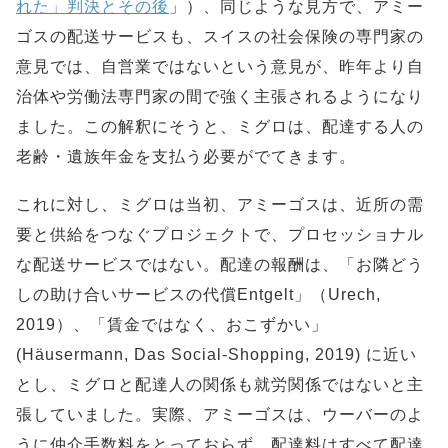
れた」判決とその後
」）、同じような見方で、アミー
ゴスの配送サービスも、スイスの社会保険の専門家の
意見では、自営業ではないという意見が、昨年より自
治体や労働法専門家の間で強く主張されるようになり
ました。この解釈にそうと、ミグロは、配達する人の
老齢・遺族年金を支払う必要がでてきます。
これに対し、ミグロは当初、アミーゴスは、近所の需
要と供給をつなぐプロジェクトで、プロセッショナル
な配送サービスではない。配達の報酬は、「お隣どう
しの助け合いサービスの代償Entgelt」（Urech,
2019）、「賃金ではなく、おこずかい」
(Häusermann, Das Social-Shopping, 2019) に近い
とし、ミグロと配達人の関係も就労関係ではないと主
張していました。実際、アミーゴスは、ウーバーのよ
うに仲介手数料をとっておらず、配達料はすべて配達