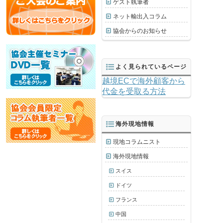
ゲスト執筆者
ネット輸出入コラム
協会からのお知らせ
よく見られているページ
越境ECで海外顧客から
代金を受取る方法
海外現地情報
現地コラムニスト
海外現地情報
スイス
ドイツ
フランス
中国