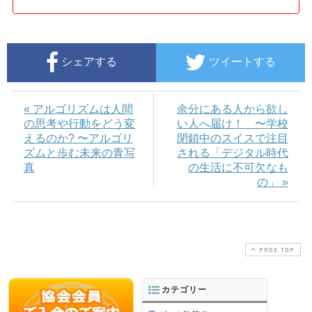
シェアする
ツイートする
« アルゴリズムは人間
余分にある人から欲し
の思考や行動をどう変
い人へ届け！ 〜学校
えるのか? 〜アルゴリ
閉鎖中のスイスで注目
ズムと歩む未来の青写
される「デジタル時代
真
の生活に不可欠なも
の」 »
PAGE TOP
カテゴリー