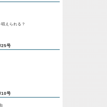
を唱えられる？
25号
10号
由