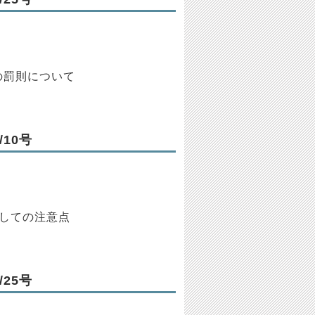
の罰則について
10号
際しての注意点
25号