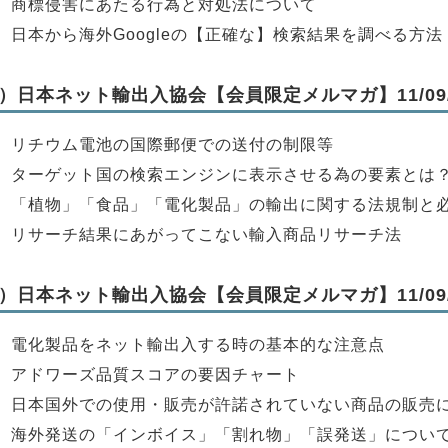
】商標侵害にあたる行為と対処法について
】日本から海外Googleの【正確な】検索結果を調べる方法
）日本ネット輸出入協会【会員限定メルマガ】11/09/
】リチウム電池の国際郵便での送付の制限等
】ターゲット国の検索エンジンに表示させる為の要素とは
】「植物」「食品」「電化製品」の輸出に関する法規制と
】リサーチ結果にあがってこない輸入商品リサーチ法
）日本ネット輸出入協会【会員限定メルマガ】11/09/
】電化製品をネット輸出入する時の基本的な注意点
】アドワーズ品質スコアの要因チャート
】日本国外での使用・販売が許諾されていない商品の販売
】海外発送の「インボイス」「割れ物」「誤発送」につい