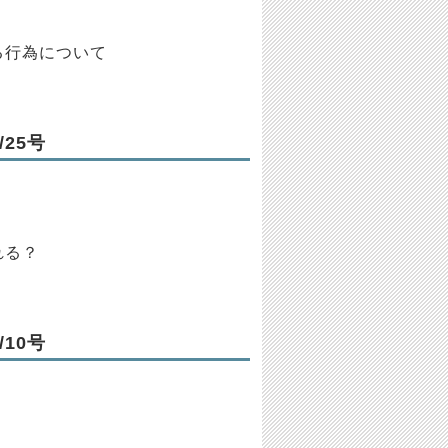
る行為について
25号
れる？
10号