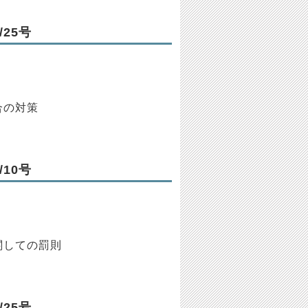
25号
合の対策
10号
関しての罰則
25号