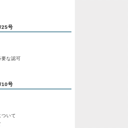
25号
？
必要な認可
10号
について
て