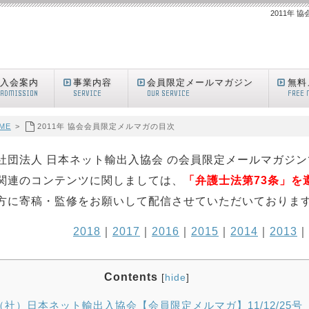
2011年
入会案内
事業内容
会員限定メールマガジン
無料
ADMISSION
SERVICE
OUR SERVICE
FREE 
ME
>
2011年 協会会員限定メルマガの目次
社団法人 日本ネット輸出入協会 の会員限定メールマガジ
関連のコンテンツに関しましては、
「弁護士法第73条」を
方に寄稿・監修をお願いして配信させていただいておりま
2018
｜
2017
｜
2016
｜
2015
｜
2014
｜
2013
｜
Contents
[
hide
]
（社）日本ネット輸出入協会【会員限定メルマガ】11/12/25号