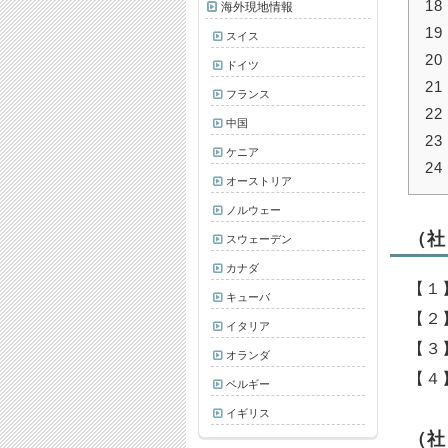
18
海外現地情報
19
スイス
20
ドイツ
21
フランス
22
中国
23
ケニア
24
オーストリア
ノルウェー
（社
スウェーデン
カナダ
【１
キューバ
【２
イタリア
【３
オランダ
【４
ベルギー
イギリス
（社