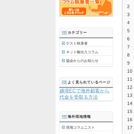
2
3
4
5
カテゴリー
6
ゲスト執筆者
7
ネット輸出入コラム
8
協会からのお知らせ
9
10
11
よく見られているページ
12
越境ECで海外顧客から
13
代金を受取る方法
14
15
海外現地情報
16
17
現地コラムニスト