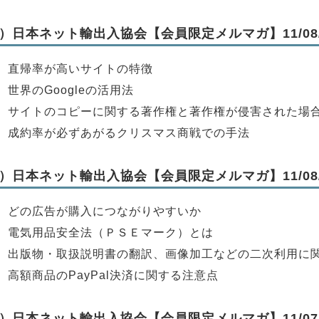
）日本ネット輸出入協会【会員限定メルマガ】11/08/
】直帰率が高いサイトの特徴
】世界のGoogleの活用法
】サイトのコピーに関する著作権と著作権が侵害された場
】成約率が必ずあがるクリスマス商戦での手法
）日本ネット輸出入協会【会員限定メルマガ】11/08/
】どの広告が購入につながりやすいか
】電気用品安全法（ＰＳＥマーク）とは
】出版物・取扱説明書の翻訳、画像加工などの二次利用に
】高額商品のPayPal決済に関する注意点
）日本ネット輸出入協会【会員限定メルマガ】11/07/