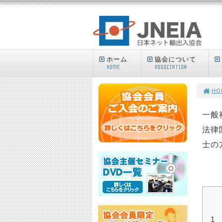
ホーム
協会について
HOME
ASSOCIATION
HO
一般
法律
士の
1