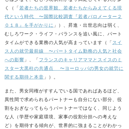
く（「
若者たちの世界観、若者たちからみえてくる現
代という時代 〜国際比較調査『若者バロメーター２
０１８』を手がかりに
」）、昇進・出世志向は弱く、
むしろワーク・ライフ・バランスを追い風に、パート
タイムができる業務の人気が高まっています（「
スイ
ス人の就労最前線 〜パートタイム勤務の人気と社会
への影響
」、「
フランスのキャリアママとスイスのミ
スター大黒柱の共通点 〜ヨーロッパの男女の就労に
関する期待と本音
」）。
また、男女同権がすすんでいる国であればあるほど、
異性間で求められるパートナーも自分にない部分、役
割をおぎなってもらうパートナーではなく、同じよう
な人（学歴や家庭環境、家事の役割分担への考えな
ど）を期待する傾向が、世界的に強まることがわかっ