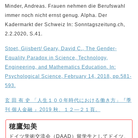
Minder, Andreas. Frauen nehmen die Berufswahl
immer noch nicht ernst genug. Alpha. Der
Kadermarkt der Schweiz In: Sonntagszeitung.ch,
2.2.2020, S.41.
Stoet, Gijsbert/ Geary, David C., The Gender-
Equality Paradox in Science, Technology,
Engineering, and Mathematics Education. In:
Psychological Science, February 14, 2018, pp.581-
593.
玄 田 有 史 「人生１００年時代における働き方」『季
刊 個人金融 』2019 秋、１２―２１頁。
穂鷹知美
ドイツ学術交流会（DAAD）留学生としてドイツ、