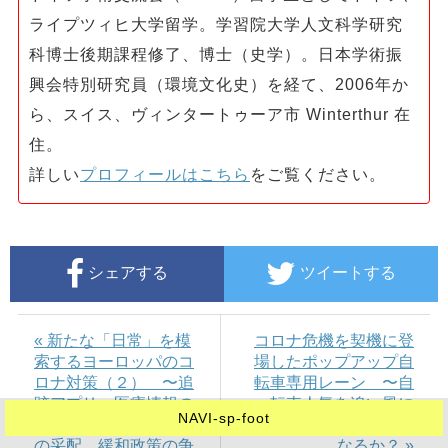
ライプツィヒ大学留学。学習院大学人文科学研究
科博士後期課程修了、博士（史学）。日本学術振
興会特別研究員（環境文化史）を経て、2006年か
ら、スイス、ヴィンタートゥーア市 Winterthur 在
住。
詳しい
プロフィールはこちら
をご覧ください。
シェアする
ツイートする
« 新たな「日常」を模
コロナ危機を契機に登
索するヨーロッパのコ
場したポップアップ自
ロナ対策（２） 〜追
転車専用レーン 〜自
跡アプリ、医療情報の
転車人気を追い風に
NAVI-sp-foot
デジタル化、地方行政
「自転車都市」に転換
の采配、緩和政策の争
なるか？ »