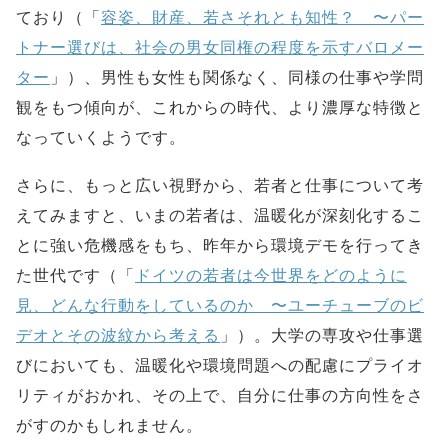
ており（「
容姿、財産、若さそれとも知性？ 〜パー
トナー選びは、社会の男女同権の程度を示すバロメー
ター
」）、男性も女性も関係なく、同様の仕事や学問
観をもつ傾向が、これからの時代、より濃厚な特徴と
なっていくようです。
さらに、もっと広い視野から、若者と仕事について考
えてみますと、いまの若者は、温暖化が深刻化するこ
とに強い危機感をもち、昨年から環境デモを行ってき
た世代です（「
ドイツの若者は今世界をどのように
見、どんな行動をしているのか 〜ユーチューブのビ
デオとその波紋から考える
」）。大学の専攻や仕事選
びにおいても、温暖化や環境問題への配慮にプライオ
リティがおかれ、その上で、自分に仕事の方向性をさ
がすのかもしれません。