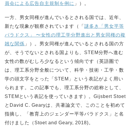
員会による広告自主規制を例に
」）。
一方、男女同権が進んでいるとされる国では、近年、
新たな現象が観察されています（「
謎多き「男女平等
パラドクス」 〜女性の理工学分野進出と男女同権の複
雑な関係
」）。男女同権が進んでいるとされる国の方
が、そうでないとされる国よりも、STEM分野へ進む
女性の数がむしろ少なるという傾向です（英語圏で
は、理工系分野全般について、科学・技術・工学・数
学の頭文字をとった「STEM」という表記がよく用い
られます。この記事でも、理工系分野の総称として、
STEMという表記を使っていきます）。Gijsbert Stoet
とDavid C. Gearyは、共著論文で、このことを初めて
指摘し、「教育上のジェンダー平等パラドクス」と名
付けました（Stoet and Geary, 2018)。